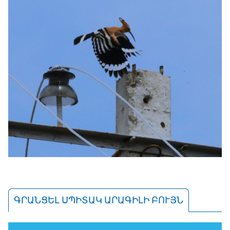
ԳՐԱՆՑԵԼ ՍՊԻՏԱԿ ԱՐԱԳԻԼԻ ԲՈՒՅՆ