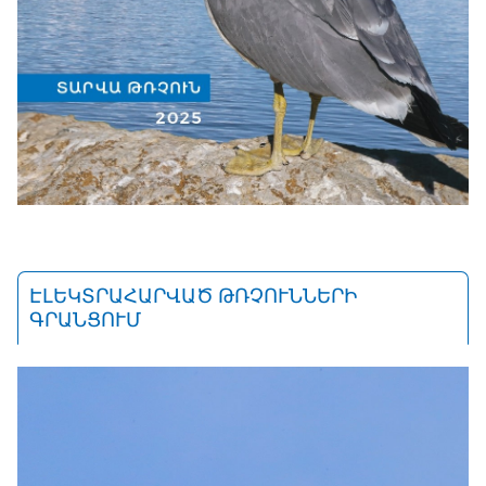
ԷԼԵԿՏՐԱՀԱՐՎԱԾ ԹՌՉՈՒՆՆԵՐԻ
ԳՐԱՆՑՈՒՄ