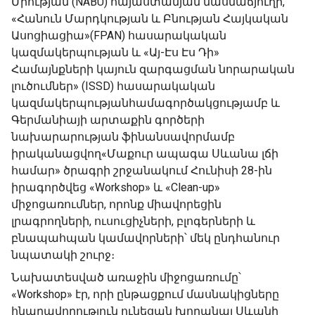
Միության (NABU) հայաստանյան մասնաճյուղի,
«Հանուն Մարդկության և Բնության Հայկական
Ասոցիացիա»(FPAN) հասարակական
կազմակերպության և «Այ-Էս Էս Դի»
Համայնքների կայուն զարգացման նորարական
լուծումներ» (ISSD) հասարակական
կազմակերպությանհամագործակցությամբ և
Գերմանիայի արտաքին գործերի
նախարարության ֆինանսավորմամբ
իրականացվող«Մաքուր ապագա Սևանա լճի
համար» ծրագրի շրջանակում Հունիսի 28-ին
իրագործվեց «Workshop» և «Clean-up»
միջոցառումներ, որոնք միավորեցին
լրագրողների, ուսուցիչների, բլոգերների և
բնապահպան կամավորների՝ մեկ ընդհանուր
նպատակի շուրջ։
‍Նախատեսված առաջին միջոցառումը՝
«Workshop» էր, որի ընթացքում մասնակիցները
հնարավորություն ունեցան խորանալ Սևանի