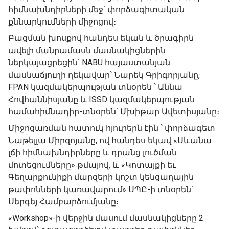
հիմնախնդիրների մեջ՝ փորձագիտական
քննարկումների միջոցով։
Բացման խոսքով հանդես եկան և ծրագիրն
ավելի մանրամասն մասնակիցներին
ներկայացրեցին՝ NABU հայաստանյան
մասնաճյուղի ղեկավար՝ Նարեկ Գրիգորյանը,
FPAN կազմակերպության տնօրեն ՝ Աննա
Հովհաննիսյանը և ISSD կազմակերպության
համահիմնադիր-տնօրեն՝ Մխիթար Ավետիսյանը։
Միջոցառման հատուկ հյուրերն էին ՝ փորձագետ
Նաթելլա Միրզոյանը, ով հանդես եկավ «Սևանա
լճի հիմնախնդիրները և դրանց լուծման
մոտեցումները» թմայով, և «Կոտայքի եւ
Գեղարքունիքի մարզերի կոշտ կենցաղային
թափոնների կառավարում» ՍՊԸ-ի տնօրեն՝
Սերգեյ Համբարձումյանը։
«Workshop»-ի վերջին մասում մասնակիցները 2