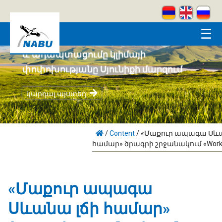
Skip to main content
☰
Համայնքահեն բնապահպանությունը
և ադապտացումը կլիմայի
փոփոխությանը Սյունիքի մարզում
կարդալ այստեղ
/
Content
/
«Մաքուր ապագա Սևա
համար» ծրագրի շրջանակում «Works
«Մաքուր ապագա
Սևանա լճի համար»