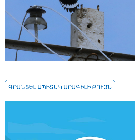
ԳՐԱՆՑԵԼ ՍՊԻՏԱԿ ԱՐԱԳԻԼԻ ԲՈՒՅՆ