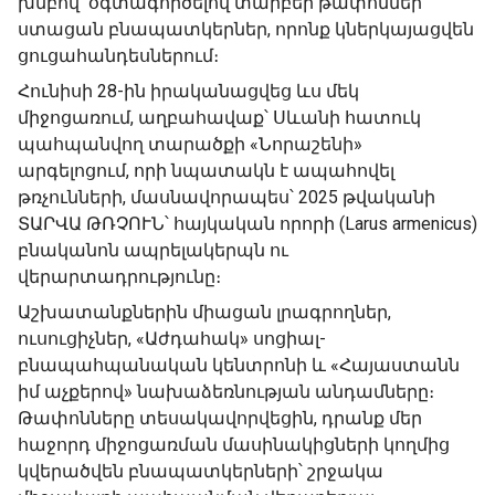
խմբով՝ օգտագործելով տարբեր թափոններ
ստացան բնապատկերներ, որոնք կներկայացվեն
ցուցահանդեսներում։
Հունիսի 28-ին իրականացվեց ևս մեկ
միջոցառում, աղբահավաք՝ Սևանի հատուկ
պահպանվող տարածքի «Նորաշենի»
արգելոցում, որի նպատակն է ապահովել
թռչունների, մասնավորապես՝ 2025 թվականի
ՏԱՐՎԱ ԹՌՉՈՒՆ՝ հայկական որորի (Larus armenicus)
բնականոն ապրելակերպն ու
վերարտադրությունը։
Աշխատանքներին միացան լրագրողներ,
ուսուցիչներ, «Աժդահակ» սոցիալ-
բնապահպանական կենտրոնի և «Հայաստանն
իմ աչքերով» նախաձեռնության անդամները։
Թափոնները տեսակավորվեցին, դրանք մեր
հաջորդ միջոցառման մասինակիցների կողմից
կվերածվեն բնապատկերների՝ շրջակա