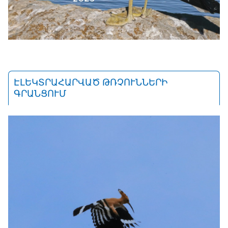
ԷԼԵԿՏՐԱՀԱՐՎԱԾ ԹՌՉՈՒՆՆԵՐԻ
ԳՐԱՆՑՈՒՄ