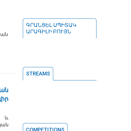
ԳՐԱՆՑԵԼ ՍՊԻՏԱԿ
ԱՐԱԳԻԼԻ ԲՈՒՅՆ
յան
STREAMS
յան
գիր
 և
յան
COMPETITIONS