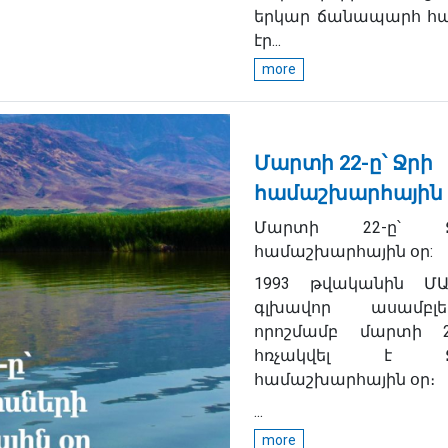
երկար ճանապարհ հա
էր...
more
Մարտի 22-ը՝ Ջրի
համաշխարհային 
Մարտի 22-ը՝ Ջ
համաշխարհային օր:
1993 թվականին ՄԱ
գլխավոր ասամբլե
որոշմամբ մարտի 2
հռչակվել է Ջ
համաշխարհային օր։
...
more