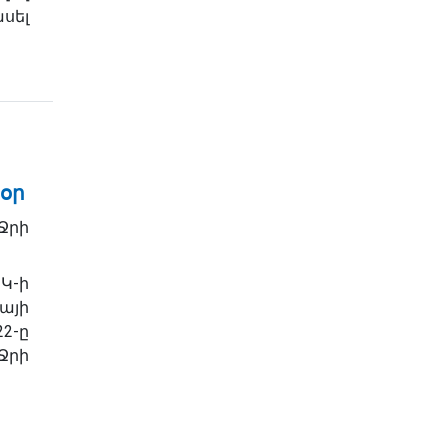
սել
օր
րի
Կ-ի
այի
2-ը
րի