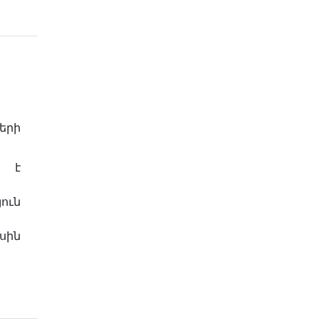
երի
ն է
ուն
սին