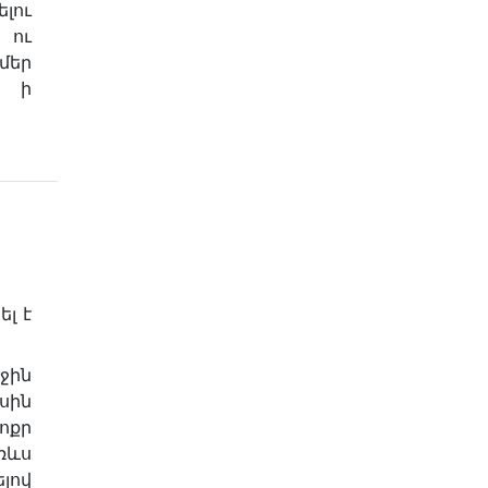
լու
 ու
մեր
ւ ի
լ է
ջին
սին
քր
ռևս
լով