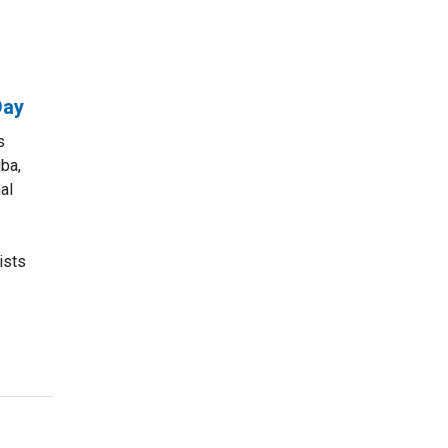
Day
s
iba,
nal
ists