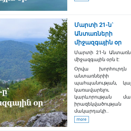
Մարտի 21-ն`
Անտառների
միջազգային օր
Մարտի 21-ն Անտառն
միջազգային օրն է:
Օրվա խորհուրդ
անտառներիի
պահպանության, կայ
կառավարելու
կարևորության մա
իրազեկվածության
մակարդակի...
more