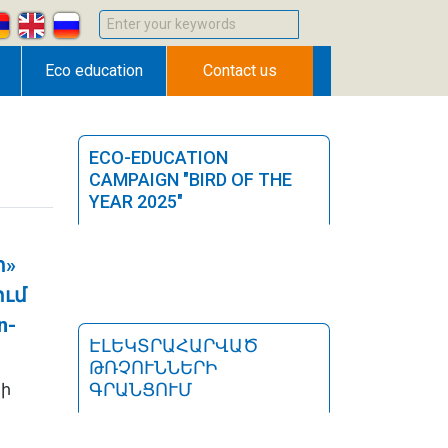
Enter your keywords
Eco education
Contact us
ECO-EDUCATION
CAMPAIGN "BIRD OF THE
YEAR 2025"
ր»
ում
n-
ԷԼԵԿՏՐԱՀԱՐՎԱԾ
ԹՌՉՈՒՆՆԵՐԻ
ԳՐԱՆՑՈՒՄ
նի