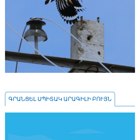
ԳՐԱՆՑԵԼ ՍՊԻՏԱԿ ԱՐԱԳԻԼԻ ԲՈՒՅՆ