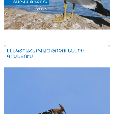
ԷԼԵԿՏՐԱՀԱՐՎԱԾ ԹՌՉՈՒՆՆԵՐԻ
ԳՐԱՆՑՈՒՄ