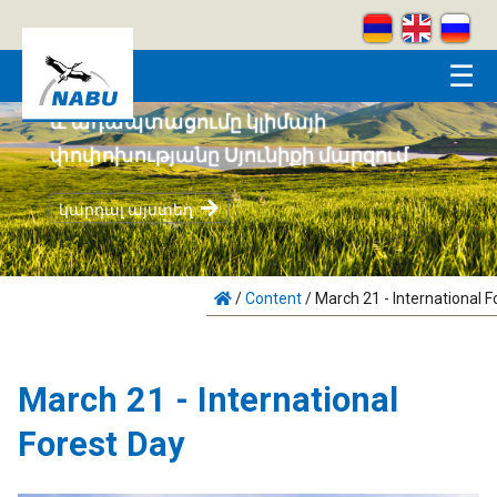
Skip to main content
☰
Համայնքահեն բնապահպանությունը
և ադապտացումը կլիմայի
փոփոխությանը Սյունիքի մարզում
կարդալ այստեղ
/
Content
/
March 21 - International F
March 21 - International
Forest Day