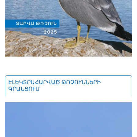
ԷԼԵԿՏՐԱՀԱՐՎԱԾ ԹՌՉՈՒՆՆԵՐԻ
ԳՐԱՆՑՈՒՄ