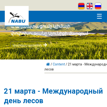
Skip to main content
☰
Համայնքահեն բնապահպանությունը
և ադապտացումը կլիմայի
փոփոխությանը Սյունիքի մարզում
կարդալ այստեղ
/
Content
/
21 марта - Международ
лесов
21 марта - Международный
день лесов