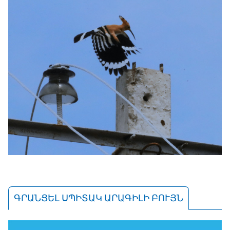
ԳՐԱՆՑԵԼ ՍՊԻՏԱԿ ԱՐԱԳԻԼԻ ԲՈՒՅՆ