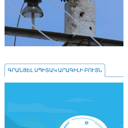
ԳՐԱՆՑԵԼ ՍՊԻՏԱԿ ԱՐԱԳԻԼԻ ԲՈՒՅՆ