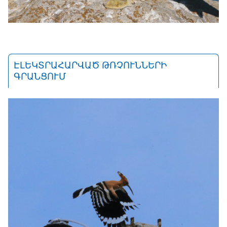
ԷԼԵԿՏՐԱՀԱՐՎԱԾ ԹՌՉՈՒՆՆԵՐԻ
ԳՐԱՆՑՈՒՄ