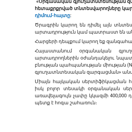
«
Օրգանական
գյուղատնտեսության
զ
հետաքրքրված
տնտեսվարողները
կար
դիմում
-
հայտը
:
Ծրագրին կարող են դիմել այն տնտե
արտադրություն կամ պատրաստ են անց
Հարցերի դեպքում կարող եք զանգահար
Հայաստանում
օրգանական
գյու
արտադրողներին
օժանդակելու
նպատ
բնության
պահպանության
միության
(
գյուղատնտեսական
զարգացման
»
ան
Միայն հայկական սերտիֆիկացման 
իսկ բոլոր տեսակի օրգանական սե
առավելագույն չափը կկազմի 400,000
պետք է հոգա շահառուն։