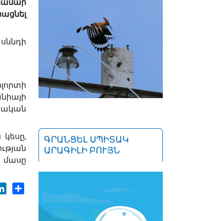
համար
րացնել
 սննդի
ոլորտի
նիայի
նական
կեսը,
ԳՐԱՆՑԵԼ ՍՊԻՏԱԿ
ւթյան
ԱՐԱԳԻԼԻ ԲՈՒՅՆ
ծ մասը
ok
tter
LinkedIn
Share