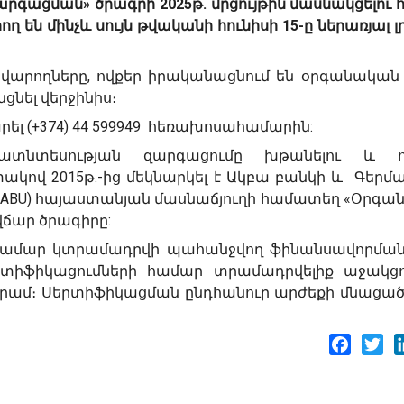
արգացման
»
ծրագրի
2025
թ.
մրցույթին
մասնակցելու
ող
են
մինչև
սույն թվականի հունիսի
15-ը ներառյալ լ
սվարողները, ովքեր իրականացնում են օրգանական
նել վերջինիս։
ել (+374) 44 599949 հեռախոսահամարին:
ղատնտեսության
զարգացումը
խթանելու
և
ակով
2015
թ.
-
ից
մեկնարկել է Ակբա
բանկի
և
Գերմա
NABU) հայաստանյան մասնաճյուղի
համատեղ
«
Օրգա
վճար
ծրագիրը
:
համար կտրամադրվի պահանջվող ֆինանսավորման 
րտիֆիկացումների համար տրամադրվելիք աջակցո
 դրամ։ Սերտիֆիկացման ընդհանուր արժեքի մնացա
Facebo
Twi