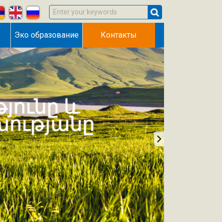
Enter your keywords
Эко образование
Контакты
յունը և
խությանը