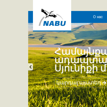
Skip to main content
О нас
Համայնքա
ադապտացո
Սյունիքի 
կարդալ այստեղ