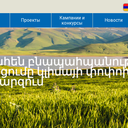
Кампании и
Проекты
Новости
конкурсы
հեն բնապահպանութ
ւմը կլիմայի փոփո
մարզում