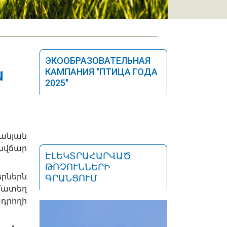
ЭКООБРАЗОВАТЕЛЬНАЯ
ն
КАМПАНИЯ "ПТИЦА ГОДА
2025"
անյան
անվճար
ԷԼԵԿՏՐԱՀԱՐՎԱԾ
ԹՌՉՈՒՆՆԵՐԻ
երներն
ԳՐԱՆՑՈՒՄ
ամատեղ
դրողի