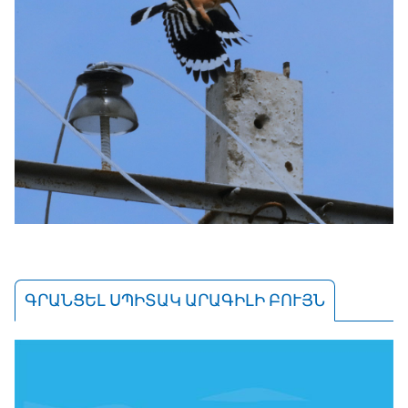
ԳՐԱՆՑԵԼ ՍՊԻՏԱԿ ԱՐԱԳԻԼԻ ԲՈՒՅՆ