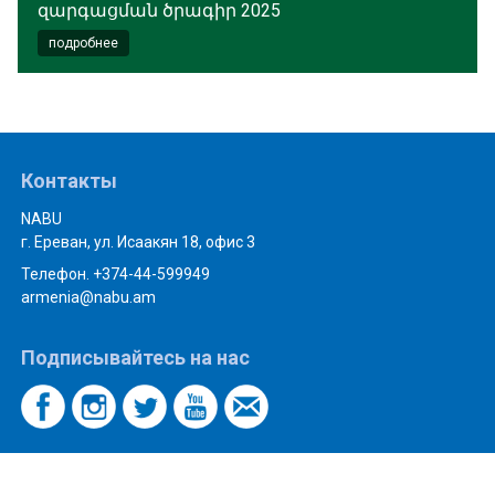
զարգացման ծրագիր 2025
подробнее
Контакты
NABU
г. Ереван, ул. Исаакян 18, офис 3
Телефон. +374-44-599949
armenia@nabu.am
Подписывайтесь на нас