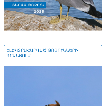
ԷԼԵԿՏՐԱՀԱՐՎԱԾ ԹՌՉՈՒՆՆԵՐԻ
ԳՐԱՆՑՈՒՄ