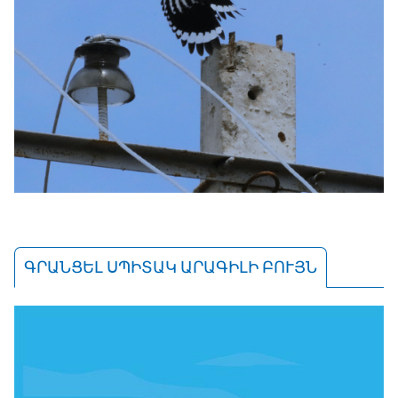
ԳՐԱՆՑԵԼ ՍՊԻՏԱԿ ԱՐԱԳԻԼԻ ԲՈՒՅՆ