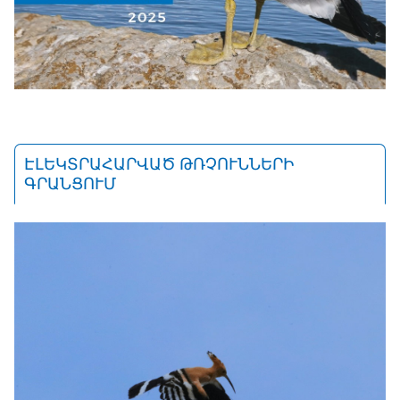
ԷԼԵԿՏՐԱՀԱՐՎԱԾ ԹՌՉՈՒՆՆԵՐԻ
ԳՐԱՆՑՈՒՄ