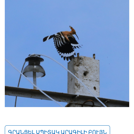
ԳՐԱՆՑԵԼ ՍՊԻՏԱԿ ԱՐԱԳԻԼԻ ԲՈՒՅՆ