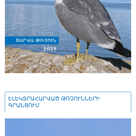
ԷԼԵԿՏՐԱՀԱՐՎԱԾ ԹՌՉՈՒՆՆԵՐԻ
ԳՐԱՆՑՈՒՄ