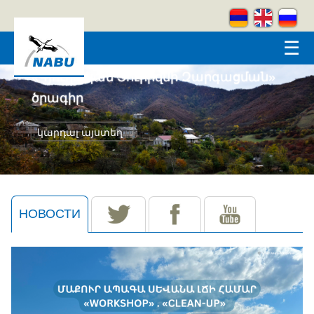
Skip to main content
☰
«Գյուղական Տուրիզմի Զարգացման»
ծրագիր
կարդալ այստեղ
НОВОСТИ
(ACTIVE TAB)
tw
fb
yt