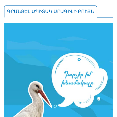
ԳՐԱՆՑԵԼ ՍՊԻՏԱԿ ԱՐԱԳԻԼԻ ԲՈՒՅՆ