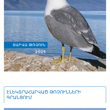
ԷԼԵԿՏՐԱՀԱՐՎԱԾ ԹՌՉՈՒՆՆԵՐԻ
ԳՐԱՆՑՈՒՄ