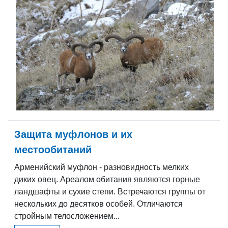
Защита муфлонов и их
местообитаний
Арменийский муфлон - разновидность мелких
диких овец. Ареалом обитания являются горные
ландшафты и сухие степи. Встречаются группы от
нескольких до десятков особей. Отличаются
стройным телосложением...