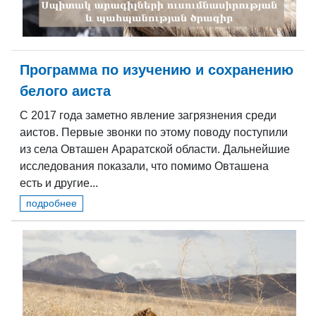
Программа по изучению и сохранению
белого аиста
С 2017 года заметно явление загрязнения среди
аистов. Первые звонки по этому поводу поступили
из села Овташен Араратской области. Дальнейшие
исследования показали, что помимо Овташена
есть и другие...
подробнее