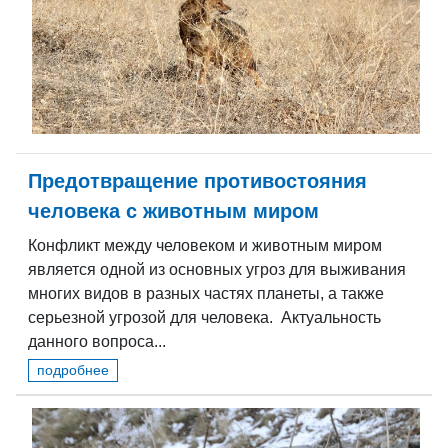
Предотвращение противостояния
человека с животным миром
Конфликт между человеком и животным миром
является одной из основных угроз для выживания
многих видов в разных частях планеты, а также
серьезной угрозой для человека. Актуальность
данного вопроса...
подробнее