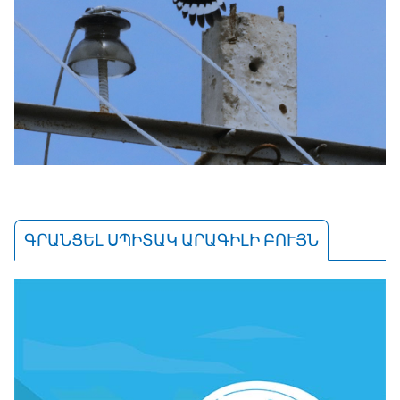
ԳՐԱՆՑԵԼ ՍՊԻՏԱԿ ԱՐԱԳԻԼԻ ԲՈՒՅՆ