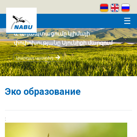
Skip to main content
☰
Կրեատիվ լեռներ
կարդալ այստեղ
Эко образование