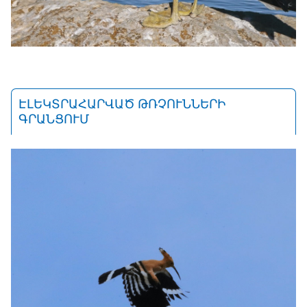
ԷԼԵԿՏՐԱՀԱՐՎԱԾ ԹՌՉՈՒՆՆԵՐԻ
ԳՐԱՆՑՈՒՄ