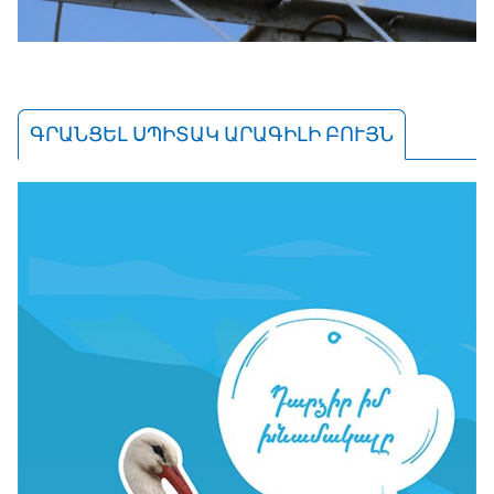
ԳՐԱՆՑԵԼ ՍՊԻՏԱԿ ԱՐԱԳԻԼԻ ԲՈՒՅՆ