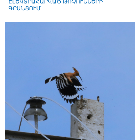
ԷԼԵԿՏՐԱՀԱՐՎԱԾ ԹՌՉՈՒՆՆԵՐԻ
ԳՐԱՆՑՈՒՄ