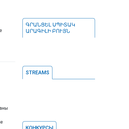
ԳՐԱՆՑԵԼ ՍՊԻՏԱԿ
е
ԱՐԱԳԻԼԻ ԲՈՒՅՆ
STREAMS
раны
ке
КОНКУРСЫ