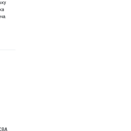
вку
ка
ча.
CBA