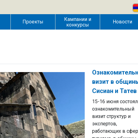
Кампании и
Проекты
Новости
конкурсы
Ознакомитель
визит в общин
Сисиан и Татев
15-16 июня состоял
ознакомительный
визит структур и
экспертов,
работающих в сфе