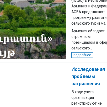
(NABU) в Республи
Армения и Федера
ACBA продолжают
программу развити
сельского туризма.
Армения обладает
огромным
потенциалом в сфе
сельского...
подробнее
Исследования
проблемы
загрязнения
В ходе учета
организация
регистрируют не