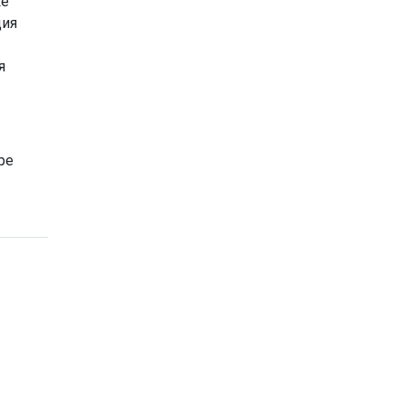
ке
ция
я
ре