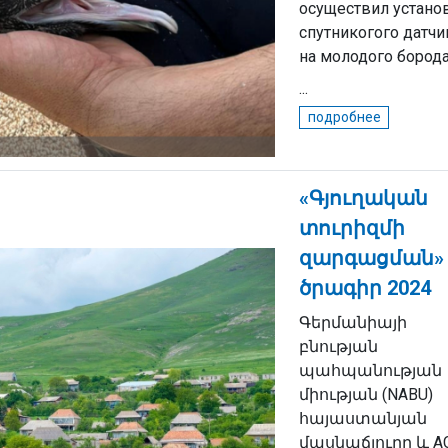
осуществил устано
спутникогого датчи
на молодого борода
...
подробнее
«Գյուղական
տուրիզմի
զարգացման»
ծրագիր 2024
Գերմանիայի
բնության
պահպանության
միության (NABU)
հայաստանյան
մասնաճյուղը և A