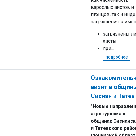
взрослых аистов и
птенцов, так и инде
загрязнения, а имен
загрязнены л
аисты.
при...
подробнее
Ознакомитель
визит в общин
Сисиан и Татев
"Новые направлен
агротуризма в
общинах Сисианск
и Татевского райо
Сюникской области