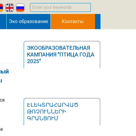
Enter your keywords
Эко образование
Контакты
ЭКООБРАЗОВАТЕЛЬНАЯ
КАМПАНИЯ "ПТИЦА ГОДА
2025"
ный
ы
ся
ԷԼԵԿՏՐԱՀԱՐՎԱԾ
ԹՌՉՈՒՆՆԵՐԻ
ԳՐԱՆՑՈՒՄ
ре