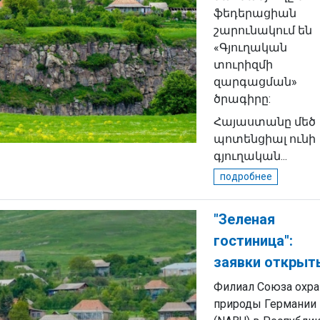
ֆեդերացիան
շարունակում են
«Գյուղական
տուրիզմի
զարգացման»
ծրագիրը:
Հայաստանը մեծ
պոտենցիալ ունի
գյուղական...
подробнее
"Зеленая
гостиница":
заявки открыт
Филиал Союза охр
природы Германии