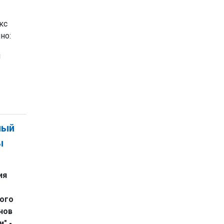
кс
но:
и
ный
ы
ия
ого
нов
" -