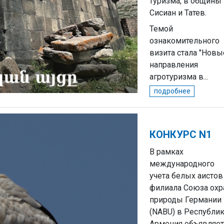
туризма, в общины
Сисиан и Татев.
Темой
ознакомительного
визита стала "Новы
направления
агротуризма в...
подробнее
КОНКУРС N1
В рамках
международного
учета белых аистов
филиала Союза ох
природы Германии
(NABU) в Республи
Армения объявляет