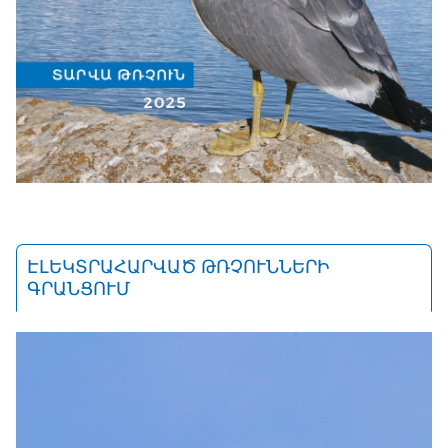
ԷԼԵԿՏՐԱՀԱՐՎԱԾ ԹՌՉՈՒՆՆԵՐԻ
ԳՐԱՆՑՈՒՄ