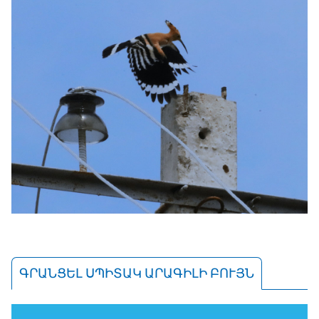
ԳՐԱՆՑԵԼ ՍՊԻՏԱԿ ԱՐԱԳԻԼԻ ԲՈՒՅՆ