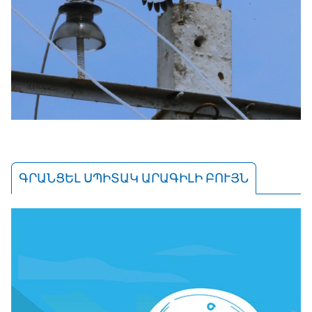
ԳՐԱՆՑԵԼ ՍՊԻՏԱԿ ԱՐԱԳԻԼԻ ԲՈՒՅՆ