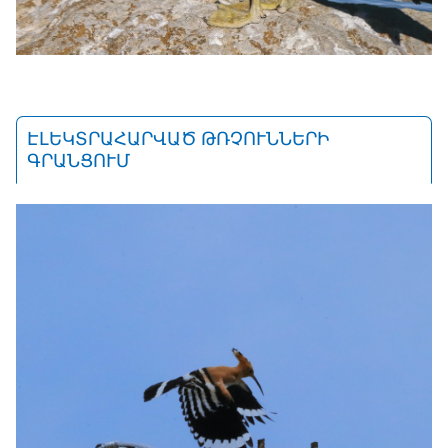
ԷԼԵԿՏՐԱՀԱՐՎԱԾ ԹՌՉՈՒՆՆԵՐԻ
ԳՐԱՆՑՈՒՄ