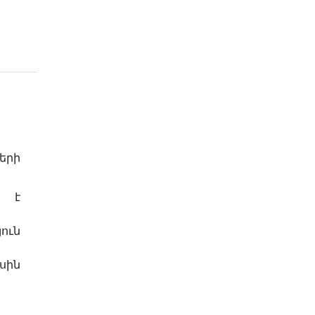
երի
ն է
ուն
սին