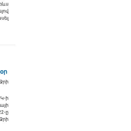
ռևս
լով
սել
օր
րի
Կ-ի
այի
2-ը
րի