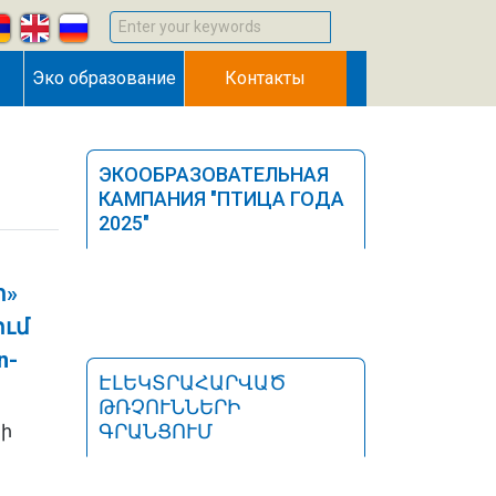
Enter your keywords
Эко образование
Контакты
ЭКООБРАЗОВАТЕЛЬНАЯ
КАМПАНИЯ "ПТИЦА ГОДА
2025"
ր»
ում
n-
ԷԼԵԿՏՐԱՀԱՐՎԱԾ
ԹՌՉՈՒՆՆԵՐԻ
ԳՐԱՆՑՈՒՄ
նի