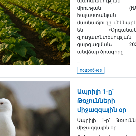
պահպանության
միության (NAB
հայաստանյան
մասնաճյուղը մեկնարկ
են «Օրգանակ
գյուղատնտեսության
զարգացման» 202
անվճար ծրագիրը:
...
подробнее
Ապրիլի 1-ը՝
Թռչունների
միջազգային օր
Ապրիլի 1-ը՝ Թռչունն
միջազգային օր