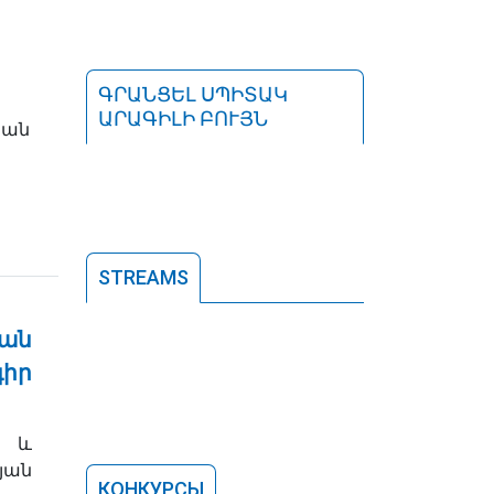
ԳՐԱՆՑԵԼ ՍՊԻՏԱԿ
ԱՐԱԳԻԼԻ ԲՈՒՅՆ
յան
STREAMS
յան
գիր
 և
յան
КОНКУРСЫ