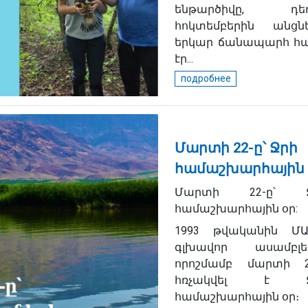
ենթարծիվը, դե
հոկտեմբերին անցնե
երկար ճանապարհ հա
էր...
подробнее
Մարտի 22-ը՝ Ջրի
համաշխարհային 
Մարտի 22-ը՝ Ջ
համաշխարհային օր:
1993 թվականին ՄԱ
գլխավոր ասամբլե
որոշմամբ մարտի 2
հռչակվել է Ջ
համաշխարհային օր։