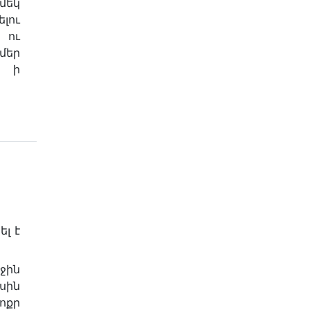
մեկ
լու
 ու
մեր
ւ ի
լ է
ջին
սին
քր