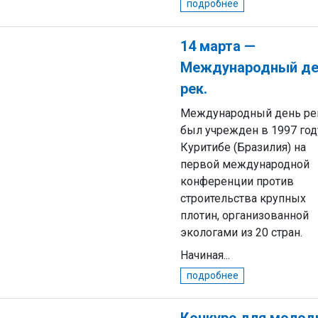
подробнее
14 марта —
Международный де
рек.
Международный день ре
был учрежден в 1997 год
Куритибе (Бразилия) на
первой международной
конференции против
строительства крупных
плотин, организованной
экологами из 20 стран.
Начиная...
подробнее