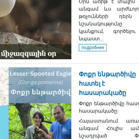
Օրն առիթ է տալիս 
անգամ ևս արժևորե
թռչունների դերն
նշանակությունը 
կյանքում, գործելո
նպաստ...
подробнее
Փոքր ենթարծիվը
հատել է
հասարակածը
Փոքր ենթարծիվը հատե
հասարակածը:
Հայաստանում առա
անգամ Հուլիս ամ
նշադրված Փո