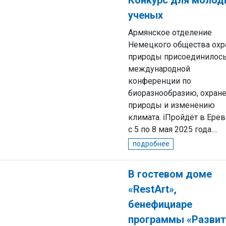
Конкурс для молод
ученых
Армянское отделение
Немецкого общества ох
природы присоединилось
международной
конференции по
биоразнообразию, охран
природы и изменению
климата. ℹПройдёт в Ере
с 5 по 8 мая 2025 года....
подробнее
В гостевом доме
«RestArt»,
бенефициаре
программы «Развит