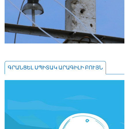
ԳՐԱՆՑԵԼ ՍՊԻՏԱԿ ԱՐԱԳԻԼԻ ԲՈՒՅՆ