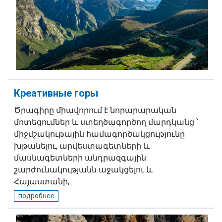
Креативные горы
Ծրագիրը միավորում է նորարարական
մոտեցումներ և ստեղծագործող մարդկանց ՝
միջմշակութային համագործակցությունը
խթանելու, արվեստագետների և
մասնագետների անդրազգային
շարժունակությանն աջակցելու և
Հայաստանի,...
подробнее