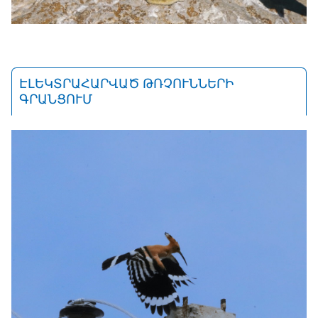
ԷԼԵԿՏՐԱՀԱՐՎԱԾ ԹՌՉՈՒՆՆԵՐԻ
ԳՐԱՆՑՈՒՄ