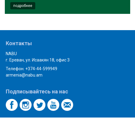
подробнее
Контакты
NABU
г. Ереван, ул. Исаакян 18, офис 3
Телефон. +374-44-599949
armenia@nabu.am
Подписывайтесь на нас