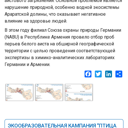
аистового загрязнения. Основной проблемой является
нарушение природной, особенно водной экосистемы
Араратской долины, что оказывает негативное
влияние на здоровье людей.
В этом году филиал Союза охраны природы Германии
(NABU) в Республике Армения провело отбор проб
перьев белого аиста на обширной географической
территории с целью проведения соответствующей
экспертизы в химико-аналитических лабораториях
Германии и Армении.
Facebook
Twitter
LinkedI
Sh
ЭКООБРАЗОВАТЕЛЬНАЯ КАМПАНИЯ "ПТИЦА