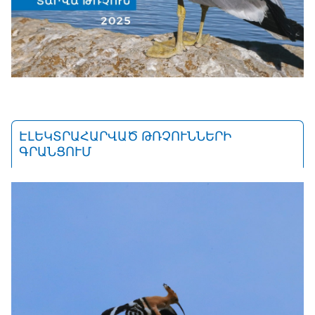
ԷԼԵԿՏՐԱՀԱՐՎԱԾ ԹՌՉՈՒՆՆԵՐԻ
ԳՐԱՆՑՈՒՄ