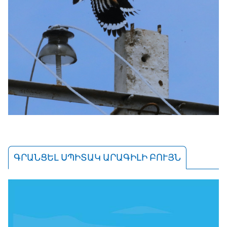
ԳՐԱՆՑԵԼ ՍՊԻՏԱԿ ԱՐԱԳԻԼԻ ԲՈՒՅՆ