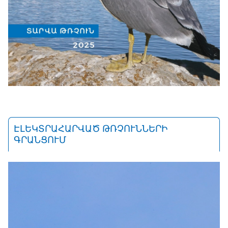
ԷԼԵԿՏՐԱՀԱՐՎԱԾ ԹՌՉՈՒՆՆԵՐԻ
ԳՐԱՆՑՈՒՄ