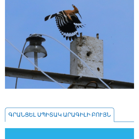
ԳՐԱՆՑԵԼ ՍՊԻՏԱԿ ԱՐԱԳԻԼԻ ԲՈՒՅՆ