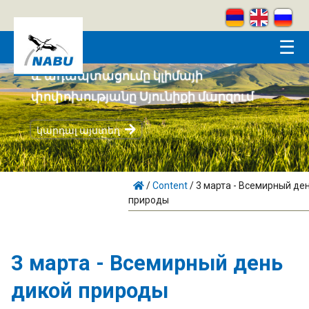
Skip to main content
☰
Համայնքահեն բնապահպանությունը
և ադապտացումը կլիմայի
փոփոխությանը Սյունիքի մարզում
կարդալ այստեղ
/
Content
/
3 марта - Всемирный де
природы
3 марта - Всемирный день
дикой природы