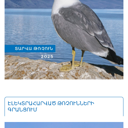
ԷԼԵԿՏՐԱՀԱՐՎԱԾ ԹՌՉՈՒՆՆԵՐԻ
ԳՐԱՆՑՈՒՄ