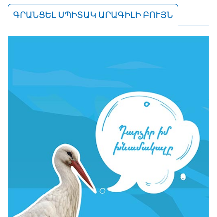
ԳՐԱՆՑԵԼ ՍՊԻՏԱԿ ԱՐԱԳԻԼԻ ԲՈՒՅՆ