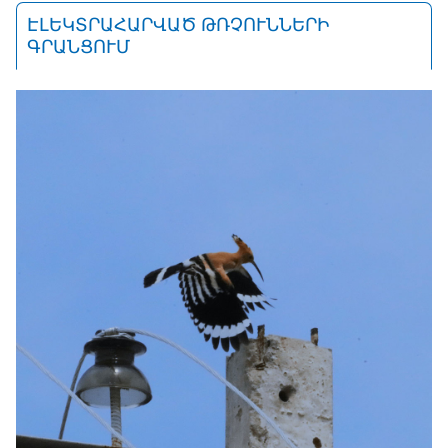
ԷԼԵԿՏՐԱՀԱՐՎԱԾ ԹՌՉՈՒՆՆԵՐԻ
ԳՐԱՆՑՈՒՄ