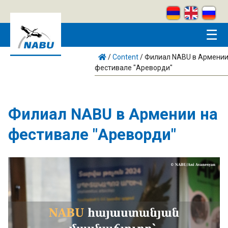
Skip to main content
☰
/
Content
/
Филиал NABU в Армении
фестивале "Ареворди"
Филиал NABU в Армении на
фестивале "Ареворди"