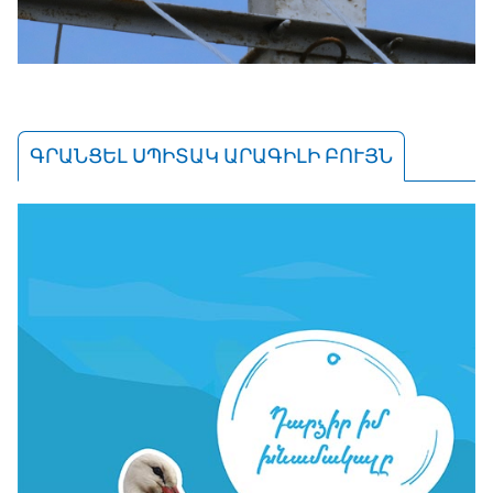
ԳՐԱՆՑԵԼ ՍՊԻՏԱԿ ԱՐԱԳԻԼԻ ԲՈՒՅՆ