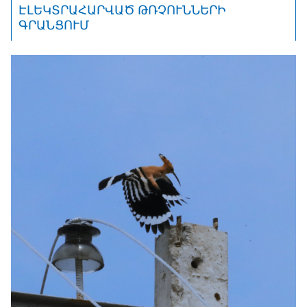
ԷԼԵԿՏՐԱՀԱՐՎԱԾ ԹՌՉՈՒՆՆԵՐԻ
ԳՐԱՆՑՈՒՄ