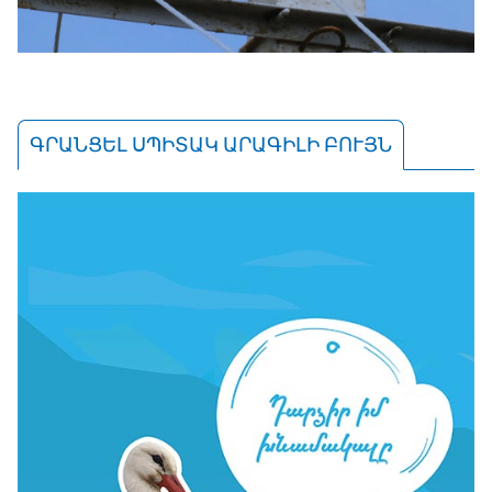
ԳՐԱՆՑԵԼ ՍՊԻՏԱԿ ԱՐԱԳԻԼԻ ԲՈՒՅՆ