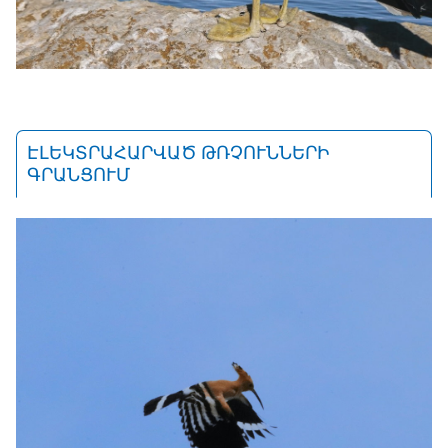
ԷԼԵԿՏՐԱՀԱՐՎԱԾ ԹՌՉՈՒՆՆԵՐԻ
ԳՐԱՆՑՈՒՄ