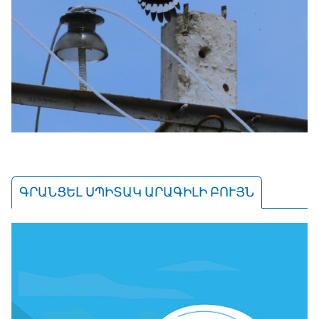
ԳՐԱՆՑԵԼ ՍՊԻՏԱԿ ԱՐԱԳԻԼԻ ԲՈՒՅՆ