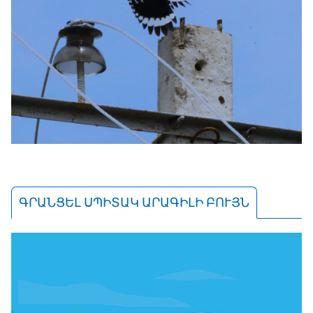
ԳՐԱՆՑԵԼ ՍՊԻՏԱԿ ԱՐԱԳԻԼԻ ԲՈՒՅՆ