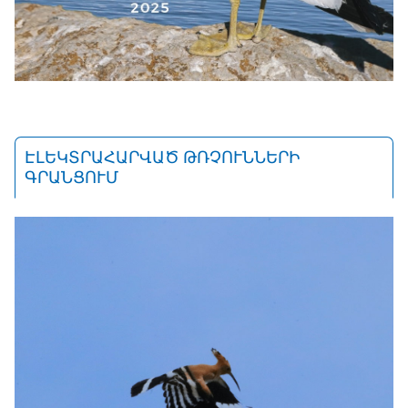
ԷԼԵԿՏՐԱՀԱՐՎԱԾ ԹՌՉՈՒՆՆԵՐԻ
ԳՐԱՆՑՈՒՄ