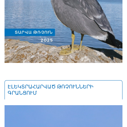
ԷԼԵԿՏՐԱՀԱՐՎԱԾ ԹՌՉՈՒՆՆԵՐԻ
ԳՐԱՆՑՈՒՄ