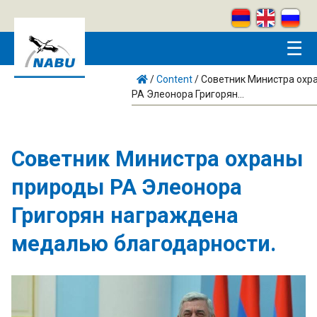
Skip to main content
☰
/
Content
/
Советник Министра охр
РА Элеонора Григорян...
Советник Министра охраны
природы РА Элеонора
Григорян награждена
медалью благодарности.