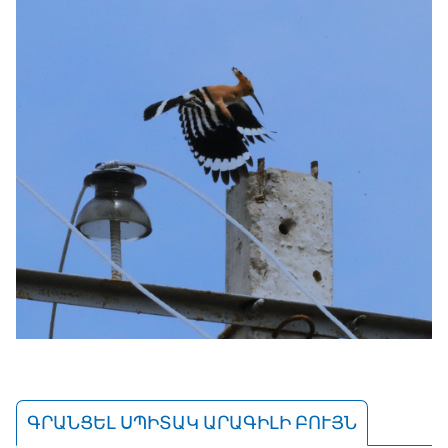
ԳՐԱՆՑԵԼ ՍՊԻՏԱԿ ԱՐԱԳԻԼԻ ԲՈՒՅՆ