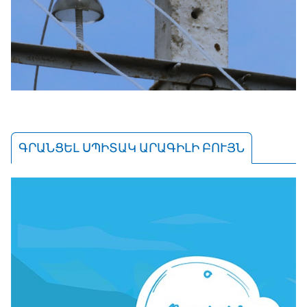
ԳՐԱՆՑԵԼ ՍՊԻՏԱԿ ԱՐԱԳԻԼԻ ԲՈՒՅՆ