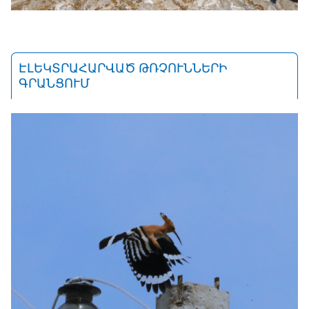
ԷԼԵԿՏՐԱՀԱՐՎԱԾ ԹՌՉՈՒՆՆԵՐԻ
ԳՐԱՆՑՈՒՄ