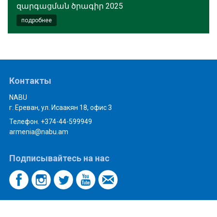
զարգացման ծրագիր 2025
подробнее
Контакты
NABU
г. Ереван, ул. Исаакян 18, офис 3
Телефон. +374-44-599949
armenia@nabu.am
Подписывайтесь на нас