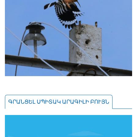
ԳՐԱՆՑԵԼ ՍՊԻՏԱԿ ԱՐԱԳԻԼԻ ԲՈՒՅՆ