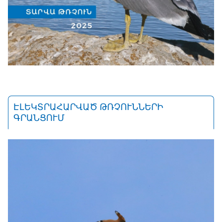
ԷԼԵԿՏՐԱՀԱՐՎԱԾ ԹՌՉՈՒՆՆԵՐԻ
ԳՐԱՆՑՈՒՄ