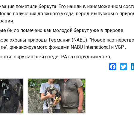
изация пометили беркута. Его нашли в изнеможенном сост
После получения должного ухода, перед выпуском в природ
зации.
ые было помечено как молодой беркут уже в природе.
юза охраны природы Германии (NABU) "Новое партнёрство
е", финансируемого фондами NABU International и VGP․
рство окружающей среды РА за сотрудничество.
Facebo
Twi