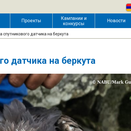
Кампании и
Проекты
Новости
конкурсы
а спутникового датчика на беркута
го датчика на беркута