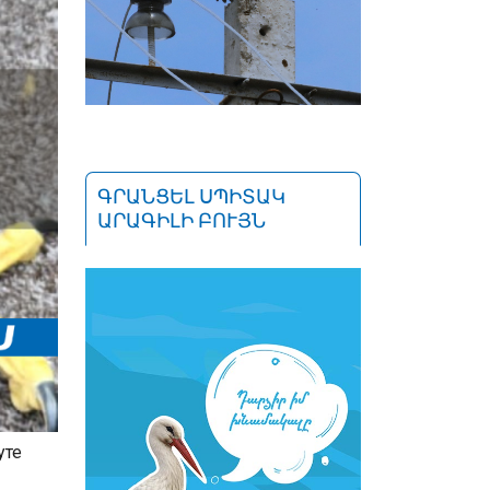
ԳՐԱՆՑԵԼ ՍՊԻՏԱԿ
ԱՐԱԳԻԼԻ ԲՈՒՅՆ
уте