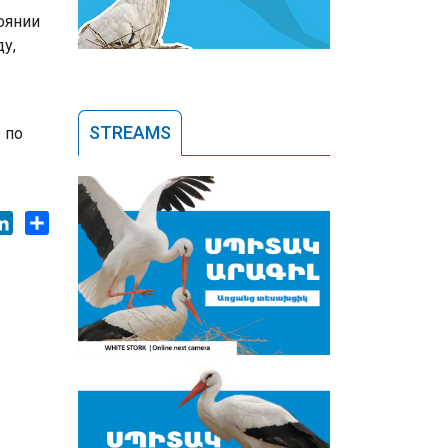
оянии
у,
STREAMS
 по
ok
tter
LinkedIn
Share