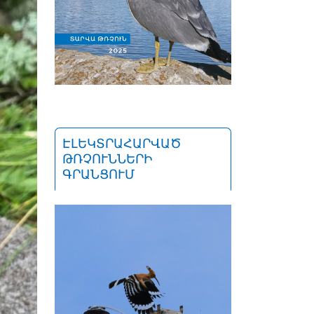
ԷԼԵԿՏՐԱՀԱՐՎԱԾ
ԹՌՉՈՒՆՆԵՐԻ
ԳՐԱՆՑՈՒՄ