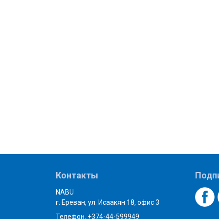
Контакты
Подп
NABU
г. Ереван, ул. Исаакян 18, офис 3
Телефон. +374-44-599949