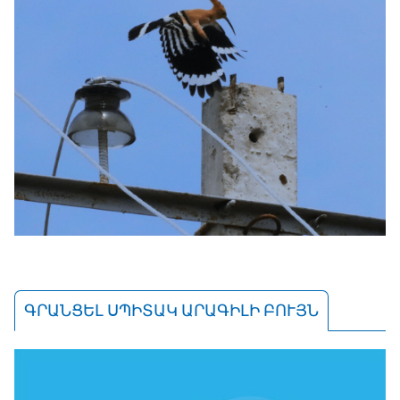
ԳՐԱՆՑԵԼ ՍՊԻՏԱԿ ԱՐԱԳԻԼԻ ԲՈՒՅՆ