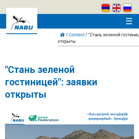
Skip to main content
☰
/
Content
/
"Стань зеленой гостиниц
открыты
"Стань зеленой
гостиницей": заявки
открыты