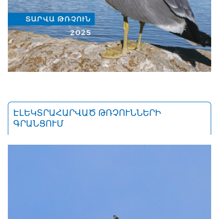
ԷԼԵԿՏՐԱՀԱՐՎԱԾ ԹՌՉՈՒՆՆԵՐԻ
ԳՐԱՆՑՈՒՄ