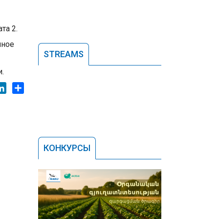
та 2.
чное
STREAMS
.
ok
tter
LinkedIn
Share
КОНКУРСЫ