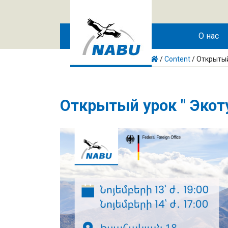
Skip to main content
О нас
/
Content
/
Открытый
Открытый урок " Экот