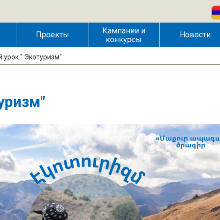
Кампании и
Проекты
Новости
конкурсы
 урок " Экотуризм"
уризм"