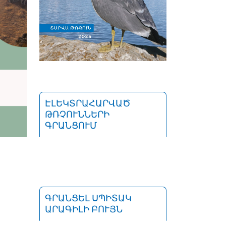
ԷԼԵԿՏՐԱՀԱՐՎԱԾ
ԹՌՉՈՒՆՆԵՐԻ
ԳՐԱՆՑՈՒՄ
ԳՐԱՆՑԵԼ ՍՊԻՏԱԿ
ԱՐԱԳԻԼԻ ԲՈՒՅՆ