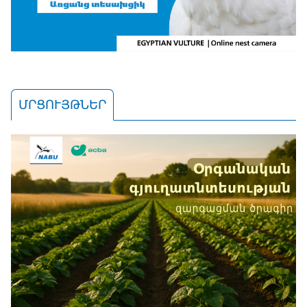
ՄՐՑՈՒՅԹՆԵՐ