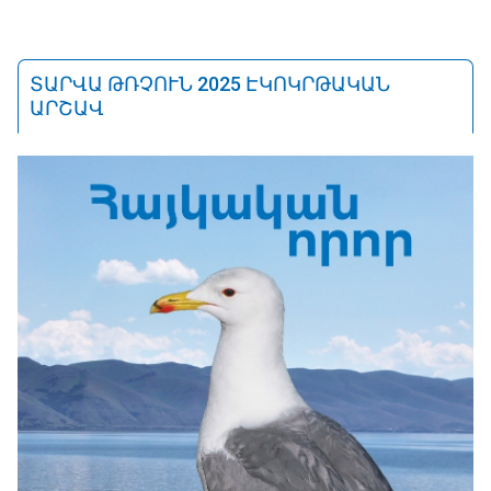
ՏԱՐՎԱ ԹՌՉՈՒՆ 2025 ԷԿՈԿՐԹԱԿԱՆ
ԱՐՇԱՎ