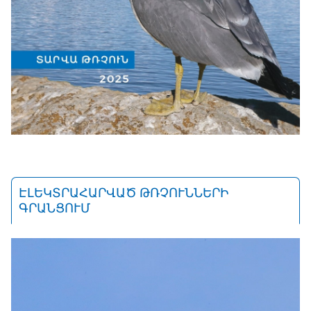
ԷԼԵԿՏՐԱՀԱՐՎԱԾ ԹՌՉՈՒՆՆԵՐԻ
ԳՐԱՆՑՈՒՄ