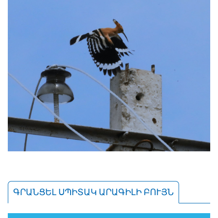
ԳՐԱՆՑԵԼ ՍՊԻՏԱԿ ԱՐԱԳԻԼԻ ԲՈՒՅՆ