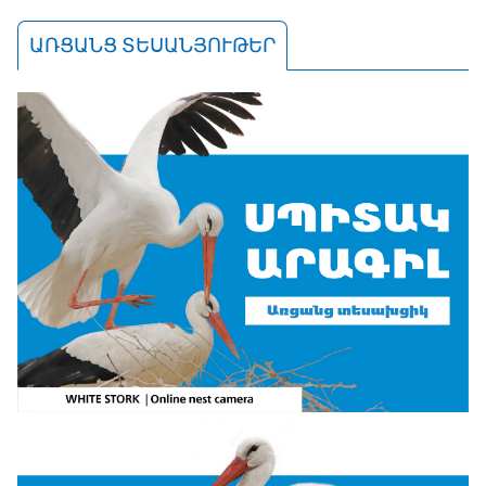
ԱՌՑԱՆՑ ՏԵՍԱՆՅՈՒԹԵՐ