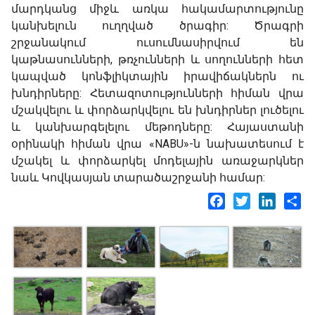
մարդկանց միջև առկա հակամարտությունը
կանխելուն ուղղված ծրագիր: Ծրագրի
շրջանակում ուսումնասիրվում են
կաթնասունների, թռչունների և սողունների հետ
կապված կոնֆլիկտային իրավիճակներն ու
խնդիրները: Հետազոտությունների հիման վրա
մշակվելու և փորձարկվելու են խնդիրներ լուծելու
և կանխարգելելու մեթոդները: Հայաստանի
օրինակի հիման վրա «NABU»-ն նախատեսում է
մշակել և փորձարկել մոդելային առաջարկներ
նաև Կովկասյան տարածաշրջանի համար:
Facebook
Twitter
LinkedI
Sh