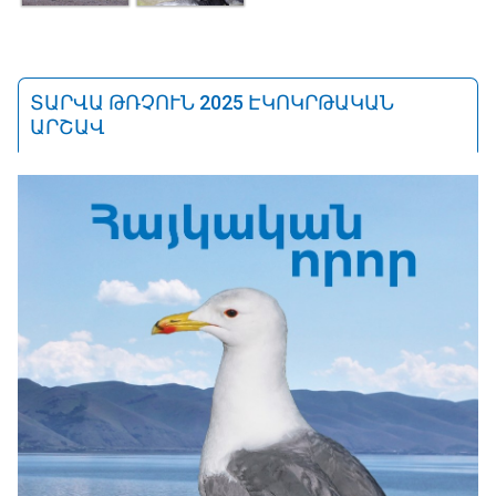
ՏԱՐՎԱ ԹՌՉՈՒՆ 2025 ԷԿՈԿՐԹԱԿԱՆ
ԱՐՇԱՎ