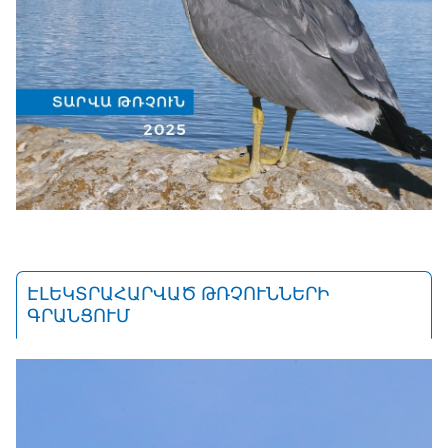
ԷԼԵԿՏՐԱՀԱՐՎԱԾ ԹՌՉՈՒՆՆԵՐԻ
ԳՐԱՆՑՈՒՄ