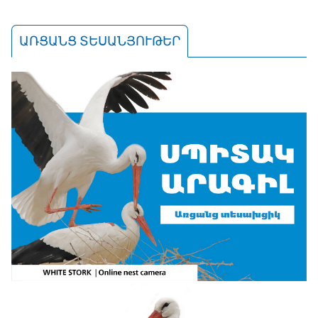
ԱՌՑԱՆՑ ՏԵՍԱՆՅՈՒԹԵՐ