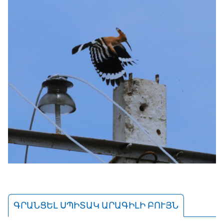
ԳՐԱՆՑԵԼ ՍՊԻՏԱԿ ԱՐԱԳԻԼԻ ԲՈՒՅՆ