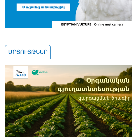
ՄՐՑՈՒՅԹՆԵՐ