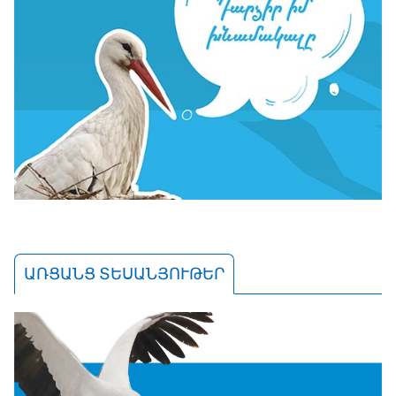
ԱՌՑԱՆՑ ՏԵՍԱՆՅՈՒԹԵՐ