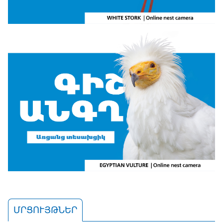
ՄՐՑՈՒՅԹՆԵՐ