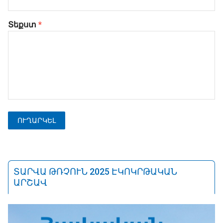
Տեքստ
*
ՏԱՐՎԱ ԹՌՉՈՒՆ 2025 ԷԿՈԿՐԹԱԿԱՆ
ԱՐՇԱՎ