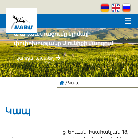
Skip to main content
☰
Համայնքահեն բնապահպանությունը
և ադապտացումը կլիմայի
փոփոխությանը Սյունիքի մարզում
կարդալ այստեղ
/
Կապ
Կապ
ք. Երևան, Իսահակյան 18,