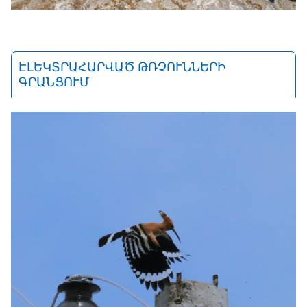
ԷԼԵԿՏՐԱՀԱՐՎԱԾ ԹՌՉՈՒՆՆԵՐԻ
ԳՐԱՆՑՈՒՄ