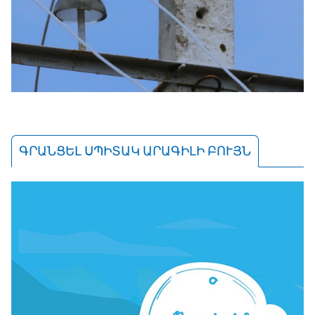
ԳՐԱՆՑԵԼ ՍՊԻՏԱԿ ԱՐԱԳԻԼԻ ԲՈՒՅՆ