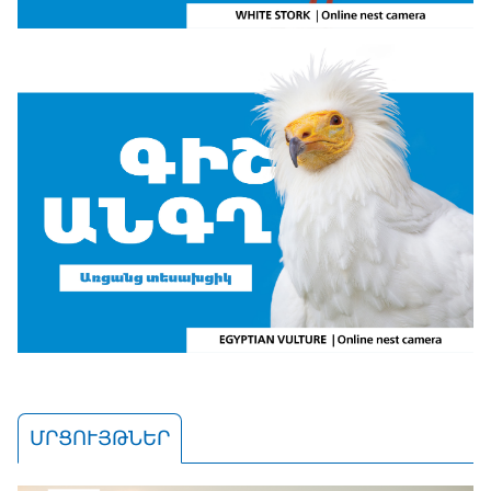
ՄՐՑՈՒՅԹՆԵՐ