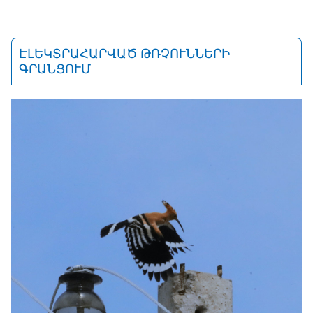
ԷԼԵԿՏՐԱՀԱՐՎԱԾ ԹՌՉՈՒՆՆԵՐԻ
ԳՐԱՆՑՈՒՄ