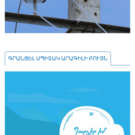
ԳՐԱՆՑԵԼ ՍՊԻՏԱԿ ԱՐԱԳԻԼԻ ԲՈՒՅՆ