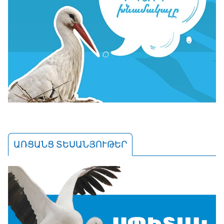
ԱՌՑԱՆՑ ՏԵՍԱՆՅՈՒԹԵՐ