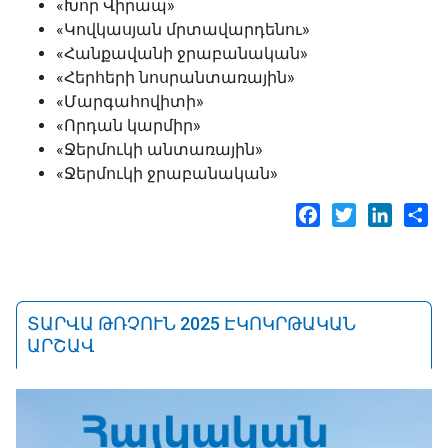
«Խոր Վիրապ»
«Կովկասյան մրտավարդենու»
«Հանքավանի ջրաբանական»
«Հերհերի նոսրանտառային»
«Մարգահովիտի»
«Որդան կարմիր»
«Ջերմուկի անտառային»
«Ջերմուկի ջրաբանական»
Facebook
Twitter
LinkedI
Sh
ՏԱՐՎԱ ԹՌՉՈՒՆ 2025 ԷԿՈԿՐԹԱԿԱՆ
ԱՐՇԱՎ