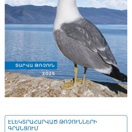
ԷԼԵԿՏՐԱՀԱՐՎԱԾ ԹՌՉՈՒՆՆԵՐԻ
ԳՐԱՆՑՈՒՄ