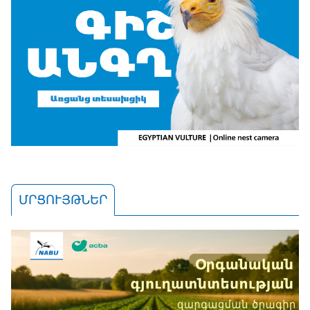
ՄՐՑՈՒՅԹՆԵՐ