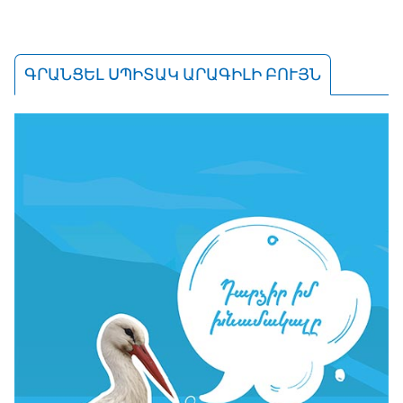
ԳՐԱՆՑԵԼ ՍՊԻՏԱԿ ԱՐԱԳԻԼԻ ԲՈՒՅՆ