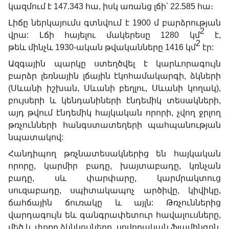
կազմում է 147.343 հա, իսկ առանց լճի՝ 22.585 հա։
Լիճը ներկայումս գտնվում է 1900 մ բարձրության
2
վրա: Լճի հայելու մակերեսը 1280 կմ
է,
2
թեև մինչև 1930-ական թվականները 1416 կմ
էր:
Ազգային պարկը ստեղծվել է կարևորագույն
բարձր լեռնային լճային էկոհամակարգի, ձկների
(Սևանի իշխան, Սևանի բեղլու, Սևանի կողակ),
բույսերի և կենդանիների էնդեմիկ տեսակների,
այդ թվում էնդեմիկ հայկական որորի, չվող ջրլող
թռչունների հանգստատեղերի պահպանության
նպատակով:
Հանդիպող թռչնատեսակներից են հայկական
որորը, կարմիր բադը, խայտաբադը, կռնչան
բադը, սև փարփարը, կարմրակտուց
սուզաբադը, սպիտակապոչ արծիվը, կիվիկը,
ճահճային ճուռակը և այլն: Թռչուններից
վարդագույն եև գանգրափետուր հավալուսները,
մեծ և փոքր ձկնկուլները, սովորական ֆլամինգոն,