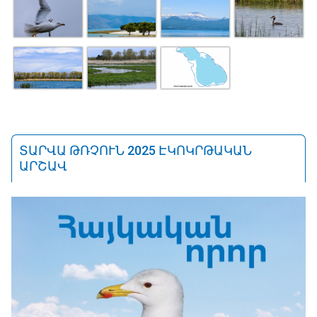
ՏԱՐՎԱ ԹՌՉՈՒՆ 2025 ԷԿՈԿՐԹԱԿԱՆ
ԱՐՇԱՎ