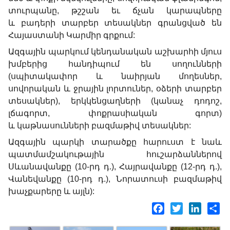
տուրպանը, թշշան եւ ճչան կարապները
և բադերի տարբեր տեսակներ գրանցված են
Հայաստանի Կարմիր գրքում:
Ազգային պարկում կենդանական աշխարհի մյուս
խմբերից հանդիպում են սողունների
(սպիտակափոր և նաիրյան մողեսներ,
սովորական և ջրային լորտուներ, օձերի տարբեր
տեսակներ), երկկենցաղների (կանաչ դոդոշ,
լճագորտ, փոքրասիական գորտ)
և կաթնասունների բազմաթիվ տեսակներ:
Ազգային պարկի տարածքը հարուստ է նաև
պատմամշակութային հուշարձաններով
Սևանավանքը (10-րդ դ.), Հայրավանքը (12-րդ դ.),
Վանեվանքը (10-րդ դ.), Նորատուսի բազմաթիվ
խաչքարերը և այլն):
Facebook
Twitter
LinkedI
Sh