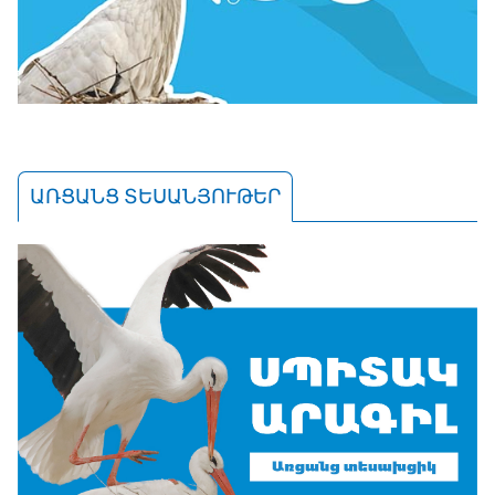
ԱՌՑԱՆՑ ՏԵՍԱՆՅՈՒԹԵՐ