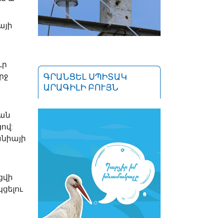
այի
ւր
ԳՐԱՆՑԵԼ ՍՊԻՏԱԿ
րջ
ԱՐԱԳԻԼԻ ԲՈՒՅՆ
ան
ով:
անիայի
ցվի
ցելու