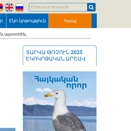
Enter your keywords
եր
Էկո կրթություն
Կապ
 պլաստիկ...
ՏԱՐՎԱ ԹՌՉՈՒՆ 2025
ԷԿՈԿՐԹԱԿԱՆ ԱՐՇԱՎ