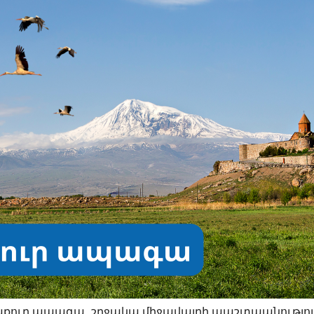
«Մաքուր ապագա․ շրջակա միջավայրի պաշտպանությու