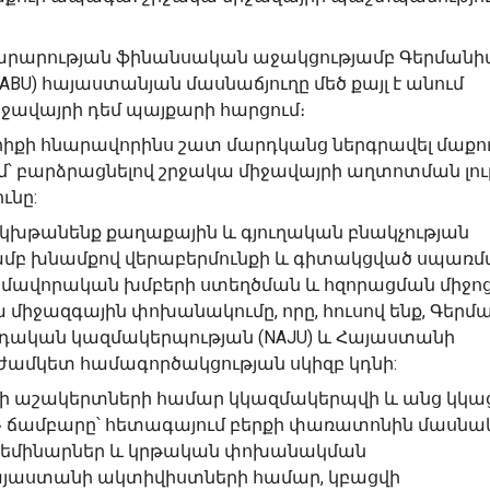
արարության ֆինանսական աջակցությամբ Գերմանի
ABU) հայաստանյան մասնաճյուղը մեծ քայլ է անում
ավայրի դեմ պայքարի հարցում։
իքի հնարավորինս շատ մարդկանց ներգրավել մաքո
՝ բարձրացնելով շրջակա միջավայրի աղտոտման լու
ւնը:
 կխթանենք քաղաքային և գյուղական բնակչության
ամբ խնամքով վերաբերմունքի և գիտակցված սպառմ
մավորական խմբերի ստեղծման և հզորացման միջոց
 միջազգային փոխանակումը, որը, հուսով ենք, Գերմ
դական կազմակերպության (NAJU) և Հայաստանի
ամկետ համագործակցության սկիզբ կդնի:
ի աշակերտների համար կկազմակերպվի և անց կկա
ճամբարը՝ հետագայում բերքի փառատոնին մասնակ
 սեմինարներ և կրթական փոխանակման
Հայաստանի ակտիվիստների համար, կբացվի