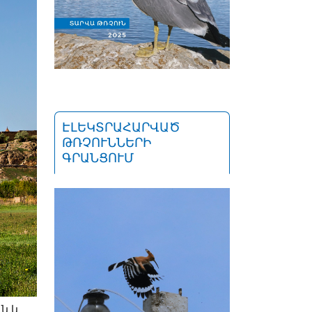
ԷԼԵԿՏՐԱՀԱՐՎԱԾ
ԹՌՉՈՒՆՆԵՐԻ
ԳՐԱՆՑՈՒՄ
ն և