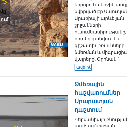
երրորդ և վերջին փուլ
նվիրված Էր Սաուդյա
Արաբիայի արևելյան
շրջանների
ուսումնասիրությանը,
որտեղ գտնվում են
գիշատիչ թռչունների
ձմեռման և միգրացիա
վայրերը։ Օրինակ ՝...
ավելին
Ձմեռային
հաշվառումներ
Արարատյան
դաշտում
Գերմանիայի բնությա
պահպանության