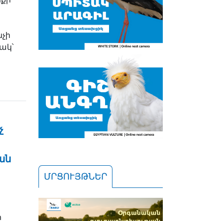
նչի
նակ՝
ը
չ
ան
ՄՐՑՈՒՅԹՆԵՐ
ի