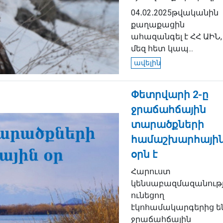
04․02․2025թվականին
քաղաքացին
ահազանգել է ՀՀ ԱԻՆ,
մեզ հետ կապ...
ավելին
Փետրվարի 2-ը
ջրաճահճային
տարածքների
համաշխարհայի
օրն է
Հարուստ
կենսաբազմազանությ
ունեցող
էկոհամակարգերից ե
ջրաճահճային