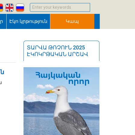
Enter your keywords
եր
Էկո կրթություն
Կապ
ՏԱՐՎԱ ԹՌՉՈՒՆ 2025
ԷԿՈԿՐԹԱԿԱՆ ԱՐՇԱՎ
ին
ն