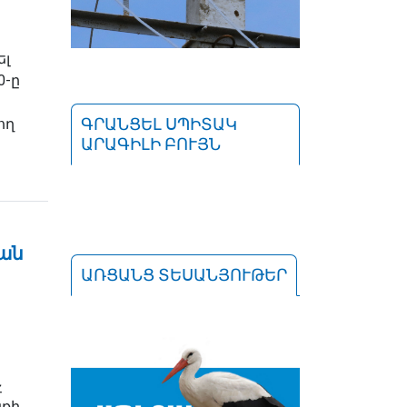
ել
0-ը
ԳՐԱՆՑԵԼ ՍՊԻՏԱԿ
ող
ԱՐԱԳԻԼԻ ԲՈՒՅՆ
ան
ԱՌՑԱՆՑ ՏԵՍԱՆՅՈՒԹԵՐ
չ
նքի