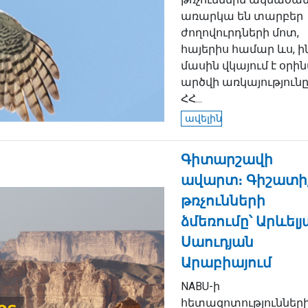
առարկա են տարբեր
ժողովուրդների մոտ,
հայերիս համար ևս, ի
մասին վկայում է օրի
արծվի առկայություն
ՀՀ...
ավելին
Գիտարշավի
ավարտ։ Գիշատի
թռչունների
ձմեռումը՝ Արևելյ
Սաուդյան
Արաբիայում
NABU-ի
հետազոտություններ