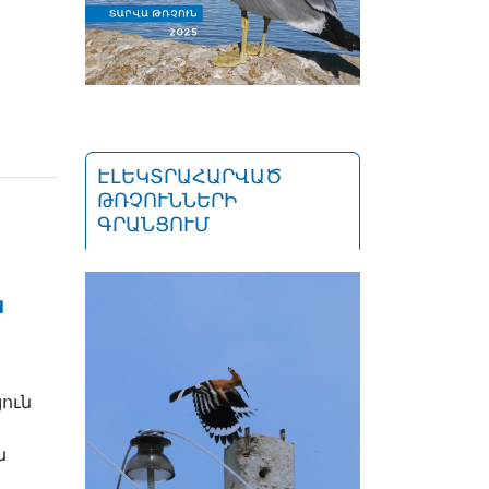
ԷԼԵԿՏՐԱՀԱՐՎԱԾ
ԹՌՉՈՒՆՆԵՐԻ
ԳՐԱՆՑՈՒՄ
ն
ուն
ն