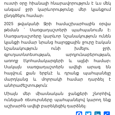
ուստի օրը հիանալի հնարավորություն է ևս մեկ
անգամ ջրի կարևորությունը մեր կյանքում
ընդգծելու համար։
2025 թվականի Ջրի համաշխարհային օրվա
թեման ՝ Սառցադաշտերի պահպանումն է։
Սառցադաշտերը կարևոր նշանակություն ունեն
կյանքի համար նրանց հալոցքային ջուրը էական
նշանակություն ունի խմելու ջրի,
գյուղատնտեսության, արդյունաբերության,
առողջ էկոհամակարգերի և այլնի համար։
Սակայն սառցադաշտերն ավելի արագ են
հալվում, քան երբևէ և դրանք պահպանելը
մարդկանց և մոլորակի համար դարձել է
անհրաժեշտություն:
Միայն մեր միասնական ջանքերի շնորհիվ,
ունեցած ռեսուրսները պահպանելով կարող ենք
աշխարհն ավելի բարեկեցիկ դարձնել։
Facebook
Twitter
LinkedI
Sh