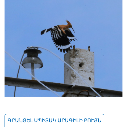
ԳՐԱՆՑԵԼ ՍՊԻՏԱԿ ԱՐԱԳԻԼԻ ԲՈՒՅՆ