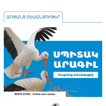
ԱՌՑԱՆՑ ՏԵՍԱՆՅՈՒԹԵՐ