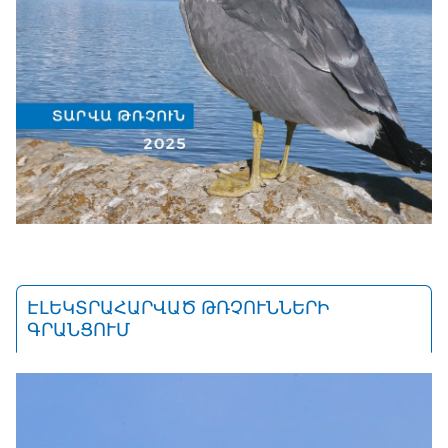
ԷԼԵԿՏՐԱՀԱՐՎԱԾ ԹՌՉՈՒՆՆԵՐԻ
ԳՐԱՆՑՈՒՄ