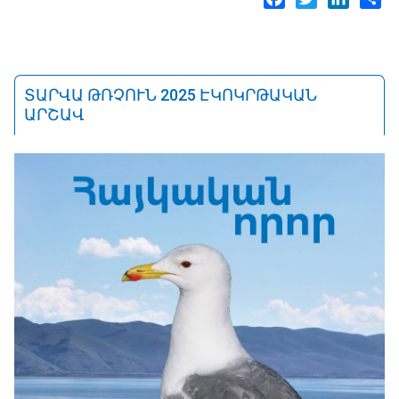
ՏԱՐՎԱ ԹՌՉՈՒՆ 2025 ԷԿՈԿՐԹԱԿԱՆ
ԱՐՇԱՎ