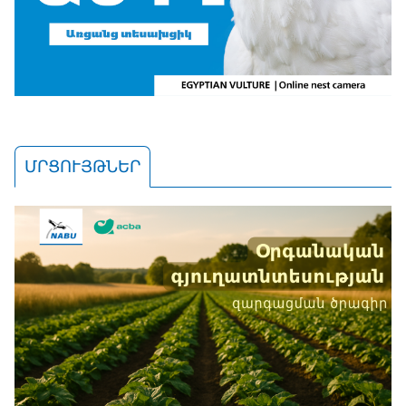
ՄՐՑՈՒՅԹՆԵՐ