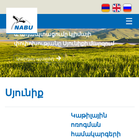
Skip to main content
☰
Կրեատիվ լեռներ
կարդալ այստեղ
Սյունիք
Կաթիլային
ոռոգման
համակարգերի