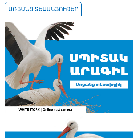
ԱՌՑԱՆՑ ՏԵՍԱՆՅՈՒԹԵՐ