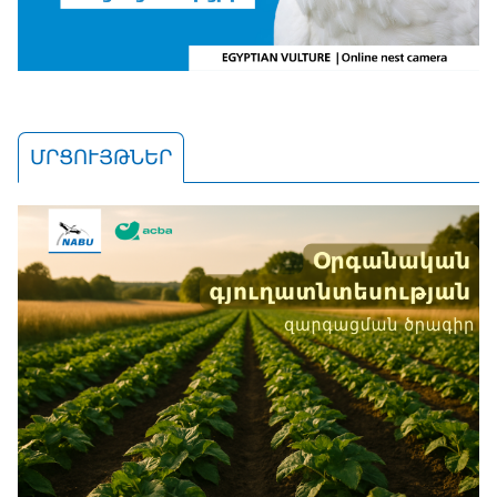
ՄՐՑՈՒՅԹՆԵՐ