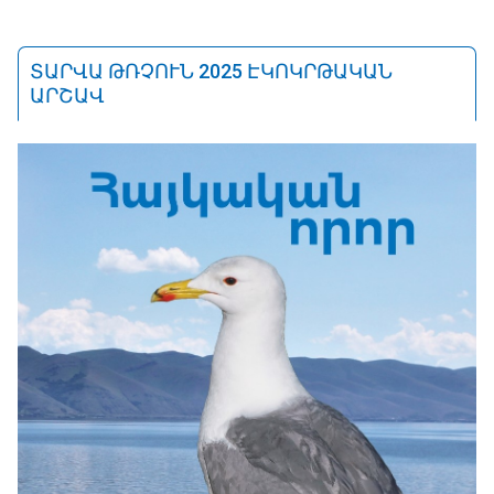
ՏԱՐՎԱ ԹՌՉՈՒՆ 2025 ԷԿՈԿՐԹԱԿԱՆ
ԱՐՇԱՎ