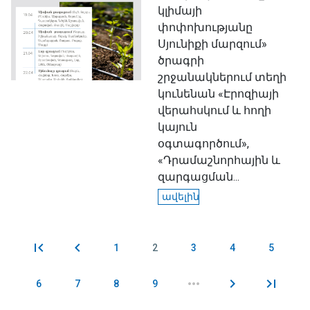
կլիմայի
փոփոխությանը
Սյունիքի մարզում»
ծրագրի
շրջանակներում տեղի
կունենան «Էրոզիայի
վերահսկում և հողի
կայուն
օգտագործում»,
«Դրամաշնորհային և
զարգացման...
ավելին
1
2
3
4
5
Էջեր
6
7
8
9