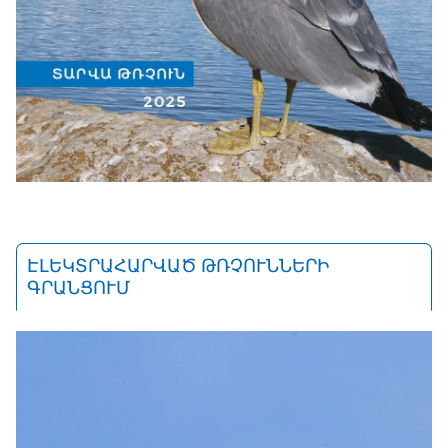
ԷԼԵԿՏՐԱՀԱՐՎԱԾ ԹՌՉՈՒՆՆԵՐԻ
ԳՐԱՆՑՈՒՄ