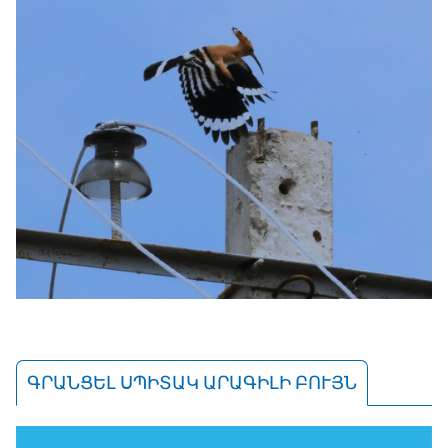
ԳՐԱՆՑԵԼ ՍՊԻՏԱԿ ԱՐԱԳԻԼԻ ԲՈՒՅՆ