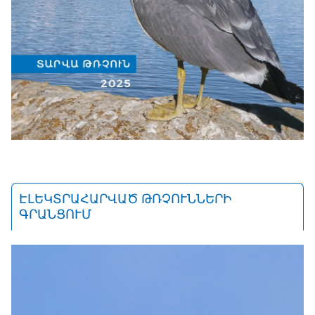
ԷԼԵԿՏՐԱՀԱՐՎԱԾ ԹՌՉՈՒՆՆԵՐԻ
ԳՐԱՆՑՈՒՄ