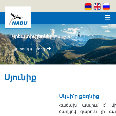
Skip to main content
☰
Կրեատիվ լեռներ
կարդալ այստեղ
Սյունիք
Սկսի՛ր քեզնից
Հաճախ ասվում է՝ մ
ծաղկով գարուն չի գա