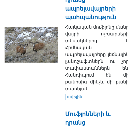
դրանց
ապրելավայրերի
պահպանություն
Հայկական մուֆլոնը ման
վայրի ոչխարներ
տեսակներից է
Հիմնական
ապրելավայրերը լեռնայի
լանդշաֆտներն ու չո
տափաստաններն են
Հանդիպում են մ
քանիսից մինչև մի քան
տասնյակ...
ավելին
Մուֆլոնների և
դրանց