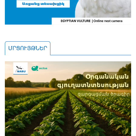
ՄՐՑՈՒՅԹՆԵՐ