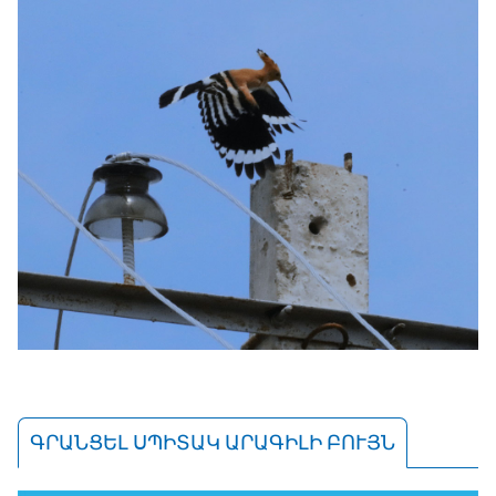
ԳՐԱՆՑԵԼ ՍՊԻՏԱԿ ԱՐԱԳԻԼԻ ԲՈՒՅՆ