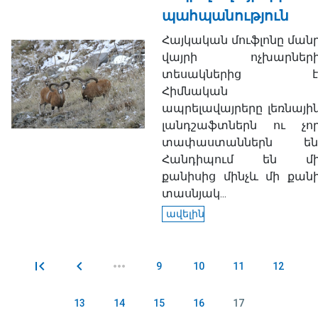
պահպանություն
Հայկական մուֆլոնը ման
վայրի ոչխարներ
տեսակներից է
Հիմնական
ապրելավայրերը լեռնայի
լանդշաֆտներն ու չո
տափաստաններն են
Հանդիպում են մ
քանիսից մինչև մի քան
տասնյակ...
ավելին
9
10
11
12
Էջեր
13
14
15
16
17