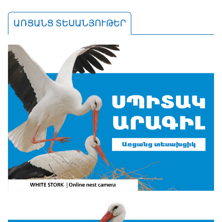
ԱՌՑԱՆՑ ՏԵՍԱՆՅՈՒԹԵՐ