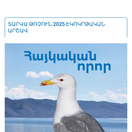
ՏԱՐՎԱ ԹՌՉՈՒՆ 2025 ԷԿՈԿՐԹԱԿԱՆ
ԱՐՇԱՎ