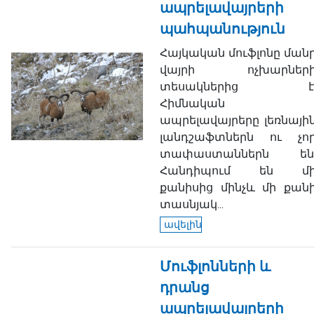
ապրելավայրերի
պահպանություն
Հայկական մուֆլոնը ման
վայրի ոչխարներ
տեսակներից է
Հիմնական
ապրելավայրերը լեռնայի
լանդշաֆտներն ու չո
տափաստաններն են
Հանդիպում են մ
քանիսից մինչև մի քան
տասնյակ...
ավելին
Մուֆլոնների և
դրանց
ապրելավայրերի