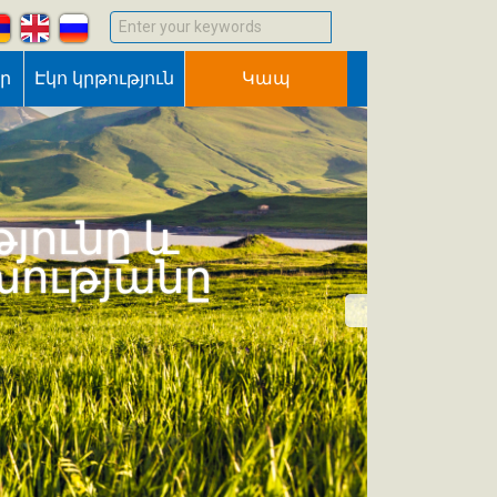
Enter your keywords
եր
Էկո կրթություն
Կապ
յունը և
խությանը