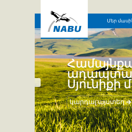
Skip to main content
Մեր մասի
Համայնքա
ադապտացո
Սյունիքի 
կարդալ այստեղ