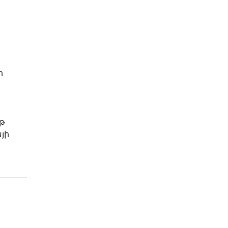
ի
յթ
յի