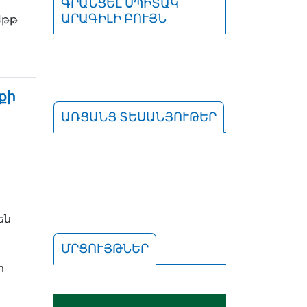
ԳՐԱՆՑԵԼ ՍՊԻՏԱԿ
ԱՐԱԳԻԼԻ ԲՈՒՅՆ
թթ.
քի
ԱՌՑԱՆՑ ՏԵՍԱՆՅՈՒԹԵՐ
են
ՄՐՑՈՒՅԹՆԵՐ
ի