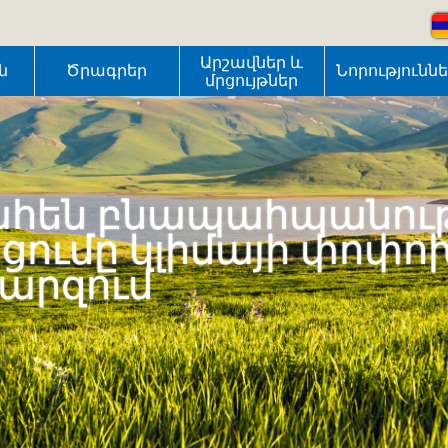
Արշավներ և
ն
Ծրագրեր
Նորությունն
մրցույթներ
հեն բնապահպանութ
ւմը կլիմայի փոփո
մարզում