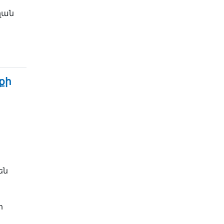
ղան
քի
են
ի