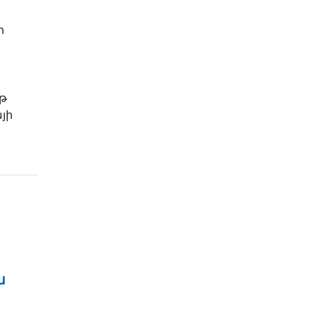
ի
յթ
յի
ն