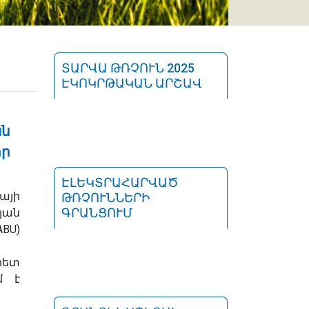
ՏԱՐՎԱ ԹՌՉՈՒՆ 2025
ԷԿՈԿՐԹԱԿԱՆ ԱՐՇԱՎ
ան
իր
ԷԼԵԿՏՐԱՀԱՐՎԱԾ
այի
ԹՌՉՈՒՆՆԵՐԻ
ԳՐԱՆՑՈՒՄ
յան
U)
ետ
մ է