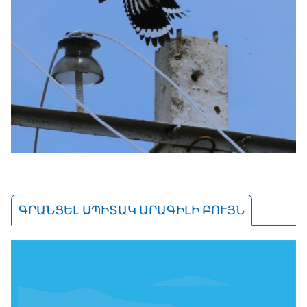
ԳՐԱՆՑԵԼ ՍՊԻՏԱԿ ԱՐԱԳԻԼԻ ԲՈՒՅՆ