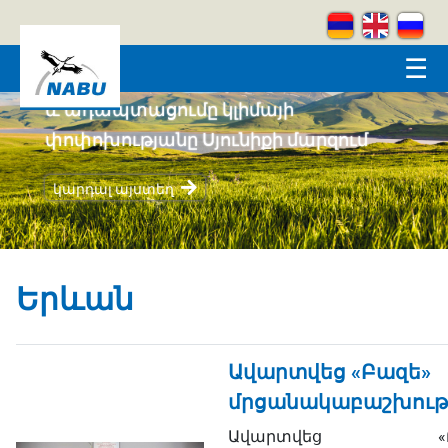
Skip to main content
☰
Կրեատիվ լեռներ
կարդալ այստեղ
Երևան
Ավարտվեց «Բազե»
մրցանակաբաշխությ
Ավարտվեց «Բա