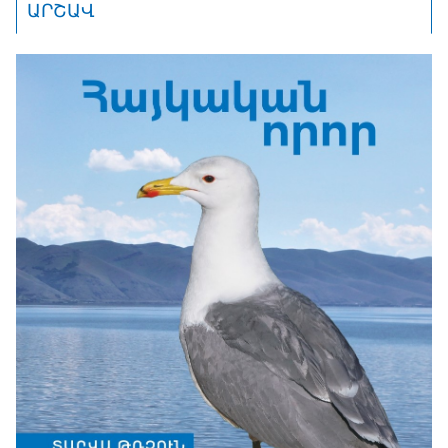
ԱՐՇԱՎ