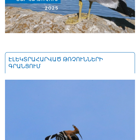
ԷԼԵԿՏՐԱՀԱՐՎԱԾ ԹՌՉՈՒՆՆԵՐԻ
ԳՐԱՆՑՈՒՄ