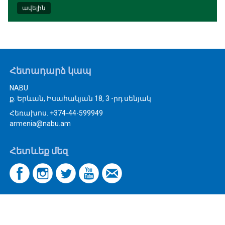
ավելին
Հետադարձ կապ
NABU
ք. Երևան, Իսահակյան 18, 3 -րդ սենյակ
Հեռախոս. +374-44-599949
armenia@nabu.am
Հետևեք մեզ