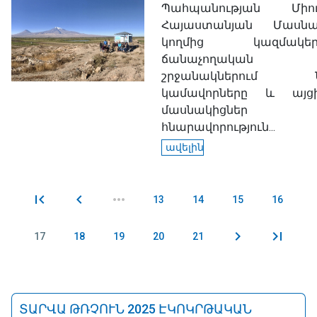
Պահպանության Միու
Հայաստանյան Մասնաճ
կողմից կազմակեր
ճանաչողական 
շրջանակներում Ն
կամավորները և այց
մասնակիցներ
հնարավորություն...
ավելին
13
14
15
16
Էջեր
17
18
19
20
21
ՏԱՐՎԱ ԹՌՉՈՒՆ 2025 ԷԿՈԿՐԹԱԿԱՆ