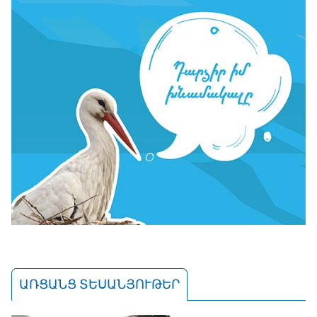
ԱՌՑԱՆՑ ՏԵՍԱՆՅՈՒԹԵՐ