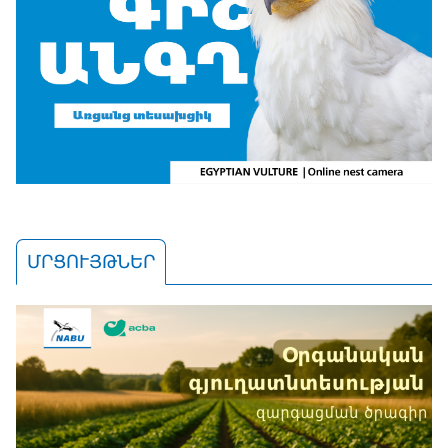
ՄՐՑՈՒՅԹՆԵՐ