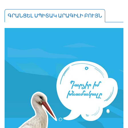
ԳՐԱՆՑԵԼ ՍՊԻՏԱԿ ԱՐԱԳԻԼԻ ԲՈՒՅՆ