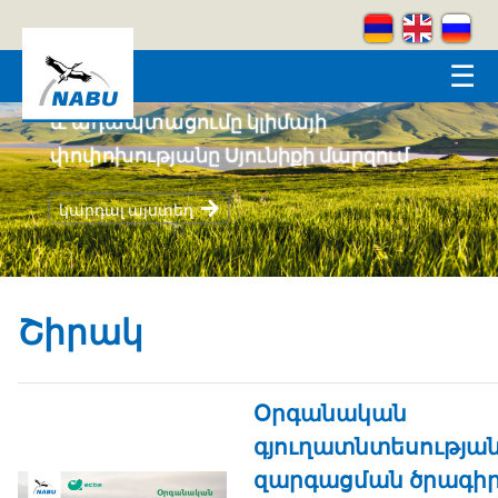
Skip to main content
☰
Կրեատիվ լեռներ
կարդալ այստեղ
Շիրակ
Օրգանական
գյուղատնտեսությա
զարգացման ծրագի