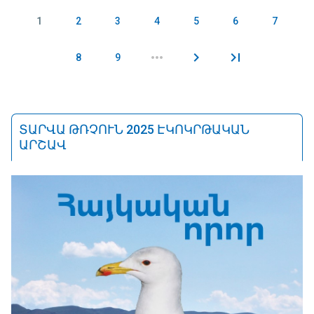
1
2
3
4
5
6
7
Էջեր
8
9
ՏԱՐՎԱ ԹՌՉՈՒՆ 2025 ԷԿՈԿՐԹԱԿԱՆ
ԱՐՇԱՎ