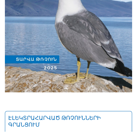
ԷԼԵԿՏՐԱՀԱՐՎԱԾ ԹՌՉՈՒՆՆԵՐԻ
ԳՐԱՆՑՈՒՄ