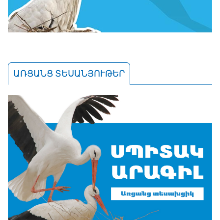
ԱՌՑԱՆՑ ՏԵՍԱՆՅՈՒԹԵՐ