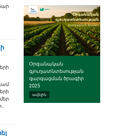
ճար
րի
Օրգանական
երի
գյուղատնտեսության
զարգացման ծրագիր
գամ
2025
երի
ավելին
մեր
..
ել