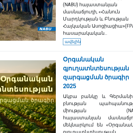
(NABU) հայաստանյան
մասնաճյուղի, «Հանուն
Մարդկության և Բնության
Հայկական Ասոցիացիա»(FP
հասարակական...
ավելին
Օրգանական
գյուղատնտեսության
զարգացման ծրագիր
2025
Ակբա բանկը և Գերմանի
բնության պահպանութ
միության (NAB
հայաստանյան մասնաճյո
մեկնարկում են «Օրգանա
գյուղատնտեսության