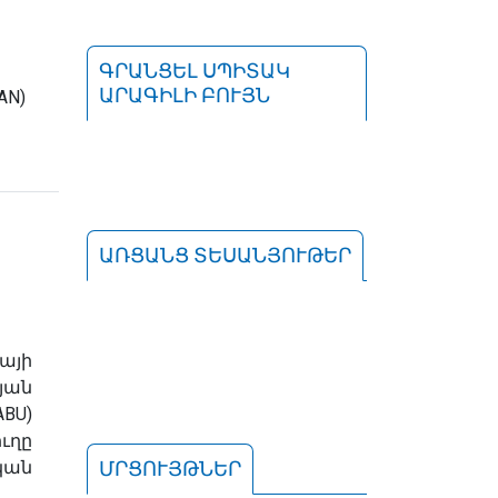
ԳՐԱՆՑԵԼ ՍՊԻՏԱԿ
ԱՐԱԳԻԼԻ ԲՈՒՅՆ
AN)
ԱՌՑԱՆՑ ՏԵՍԱՆՅՈՒԹԵՐ
այի
յան
U)
ւղը
կան
ՄՐՑՈՒՅԹՆԵՐ