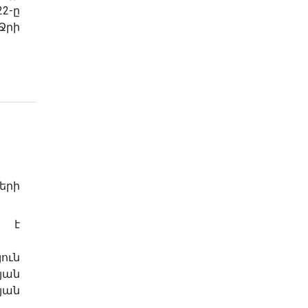
2-ը
րի
երի
 է
ուն
յան
յան