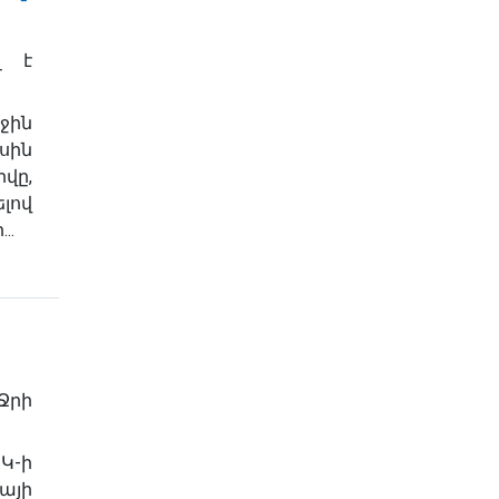
լ է
ին
ին
վը,
լով
..
րի
Կ-ի
յի