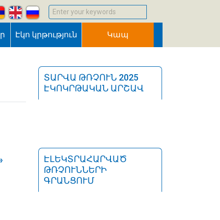
Enter your keywords
եր
Էկո կրթություն
Կապ
ՏԱՐՎԱ ԹՌՉՈՒՆ 2025
ԷԿՈԿՐԹԱԿԱՆ ԱՐՇԱՎ
»
ԷԼԵԿՏՐԱՀԱՐՎԱԾ
ԹՌՉՈՒՆՆԵՐԻ
ԳՐԱՆՑՈՒՄ