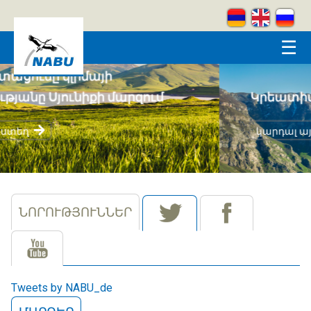
Skip to main content
☰
Կրեատիվ լեռներ
կարդալ այստեղ
ՆՈՐՈՒԹՅՈՒՆՆԵՐ
tw
(ակտիվ թաբ)
fb
yt
Tweets by NABU_de