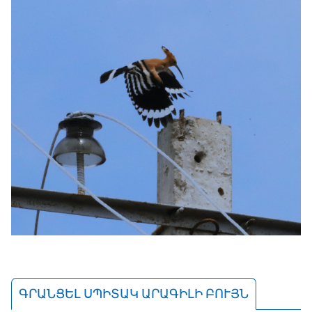
ԳՐԱՆՑԵԼ ՍՊԻՏԱԿ ԱՐԱԳԻԼԻ ԲՈՒՅՆ