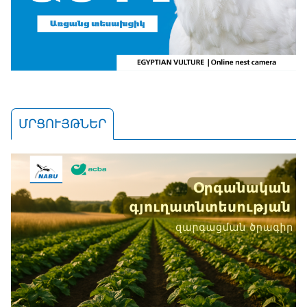
ՄՐՑՈՒՅԹՆԵՐ