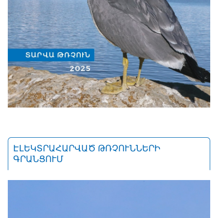
ԷԼԵԿՏՐԱՀԱՐՎԱԾ ԹՌՉՈՒՆՆԵՐԻ
ԳՐԱՆՑՈՒՄ