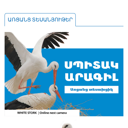
ԱՌՑԱՆՑ ՏԵՍԱՆՅՈՒԹԵՐ