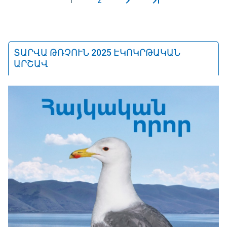
1
2
Էջեր
ՏԱՐՎԱ ԹՌՉՈՒՆ 2025 ԷԿՈԿՐԹԱԿԱՆ
ԱՐՇԱՎ