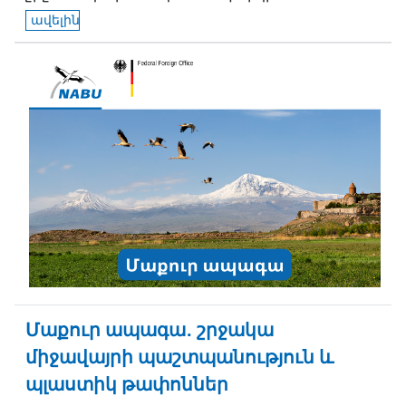
ավելին
Մաքուր ապագա․ շրջակա
միջավայրի պաշտպանություն և
պլաստիկ թափոններ