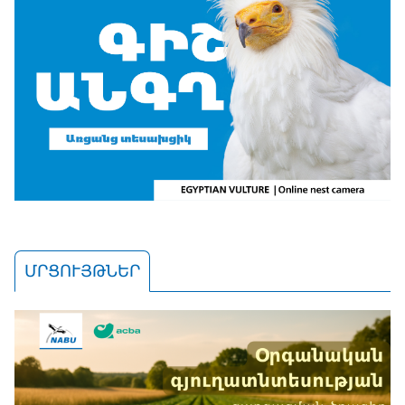
ՄՐՑՈՒՅԹՆԵՐ