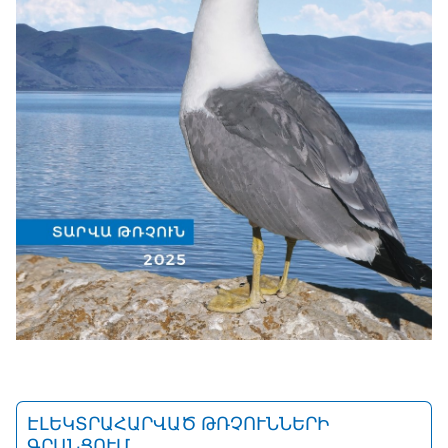
ԷԼԵԿՏՐԱՀԱՐՎԱԾ ԹՌՉՈՒՆՆԵՐԻ
ԳՐԱՆՑՈՒՄ