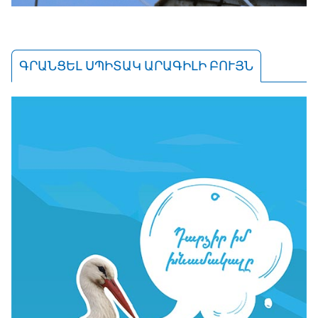
ԳՐԱՆՑԵԼ ՍՊԻՏԱԿ ԱՐԱԳԻԼԻ ԲՈՒՅՆ