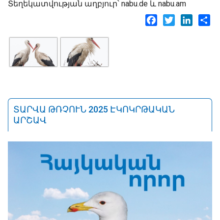
Տեղեկատվության աղբյուր՝ nabu.de և nabu.am
Facebook
Twitter
LinkedI
Sh
ՏԱՐՎԱ ԹՌՉՈՒՆ 2025 ԷԿՈԿՐԹԱԿԱՆ
ԱՐՇԱՎ