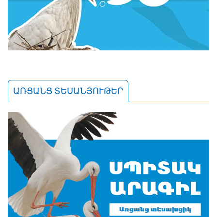
ԱՌՑԱՆՑ ՏԵՍԱՆՅՈՒԹԵՐ