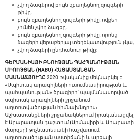
չվող ձագերով բույն զբաղեցնող զույգերի
թիվը,
բույն զբաղեցնող զույգերի թիվը, ովքեր
չունեն չվող ձագեր,
բույն զբաղեցնող զույգերի թիվը, որոնց
ձագերի վերաբերյալ տեղեկատվություն չկա,
չվող ձագերի ընդհանուր թիվը։
ԳԵՐՄԱՆԻԱՅԻ ԲՆՈՒԹՅԱՆ ՊԱՀՊԱՆՈՒԹՅԱՆ
ՄԻՈՒԹՅԱՆ (NABU) ՀԱՅԱՍՏԱՆՅԱՆ
ՄԱՍՆԱՃՅՈՒՂԸ
2020 թվականից մեկնարկել է
«Սպիտակ արագիլների ուսումնասիրության և
պահպանության» ծրագիրը՝ պայմանավորված
սպիտակ արագիլների շրջանում
աղտոտվածության հիմնախնդրով։
Աշխատանքների շրջանակներում իրականացվել
է Արարատյան դաշտում (Արմավիրի և Արարատի
մարզեր) թռչնատեսակի հաշվառում,
աղտոտածության աստիճանի և արեալի