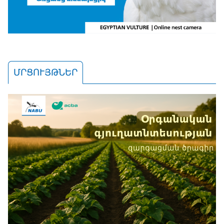
ՄՐՑՈՒՅԹՆԵՐ