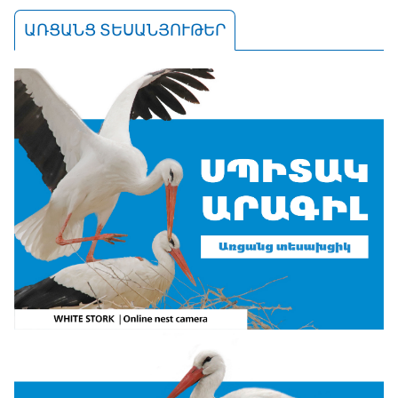
ԱՌՑԱՆՑ ՏԵՍԱՆՅՈՒԹԵՐ