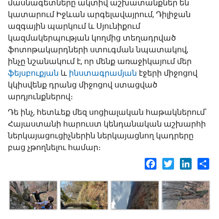
մասնագետները ակտիվ աշխատանքներ են
կատարում Իջևան արգելավայրում, Դիլիջան
ազգային պարկում և Սյունիքում
կազմակերպության կողմից տեղադրված
ֆոտոթակարդների ստուգման նպատակով,
ինչը նշանակում է, որ մենք առաջիկայում մեր
ֆեյսբուքյան
և
ինստագրամյան
էջերի միջոցով
կկիսվենք դրանց միջոցով ստացված
արդյունքներով։
Դե ինչ, հետևեք մեզ սոցիալական հաթակներում՝
Հայաստանի հարուստ կենդանական աշխարհի
ներկայացուցիչներին ներկայացնող կադրերը
բաց չթողնելու համար։
Facebook
Twitter
LinkedI
Sh