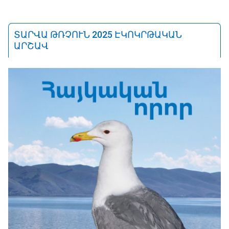
ՏԱՐՎԱ ԹՌՉՈՒՆ 2025 ԷԿՈԿՐԹԱԿԱՆ
ԱՐՇԱՎ