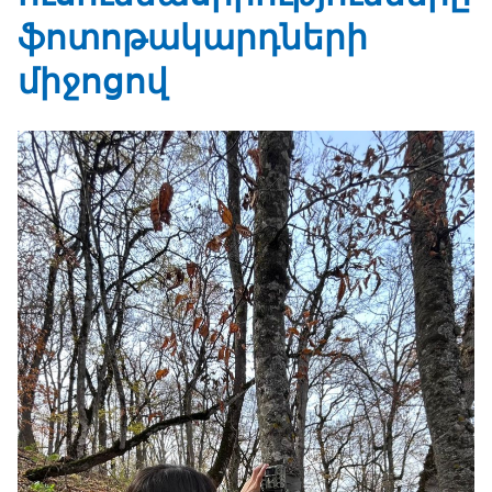
ֆոտոթակարդների
միջոցով