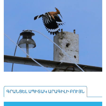
ԳՐԱՆՑԵԼ ՍՊԻՏԱԿ ԱՐԱԳԻԼԻ ԲՈՒՅՆ