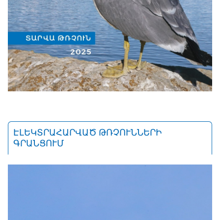
ԷԼԵԿՏՐԱՀԱՐՎԱԾ ԹՌՉՈՒՆՆԵՐԻ
ԳՐԱՆՑՈՒՄ