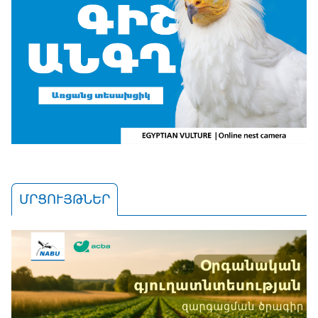
ՄՐՑՈՒՅԹՆԵՐ