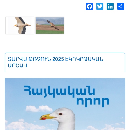
Facebook
Twitter
LinkedI
Sh
ՏԱՐՎԱ ԹՌՉՈՒՆ 2025 ԷԿՈԿՐԹԱԿԱՆ
ԱՐՇԱՎ