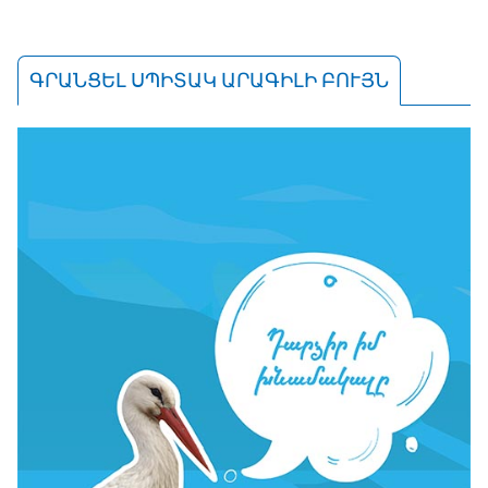
ԳՐԱՆՑԵԼ ՍՊԻՏԱԿ ԱՐԱԳԻԼԻ ԲՈՒՅՆ