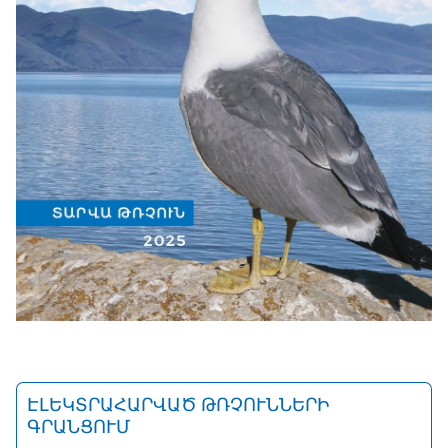
ԷԼԵԿՏՐԱՀԱՐՎԱԾ ԹՌՉՈՒՆՆԵՐԻ
ԳՐԱՆՑՈՒՄ