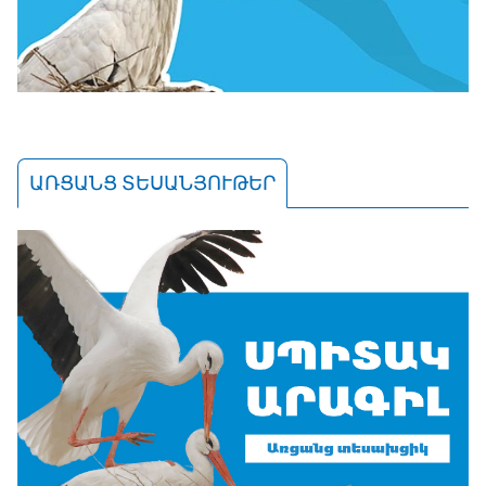
ԱՌՑԱՆՑ ՏԵՍԱՆՅՈՒԹԵՐ