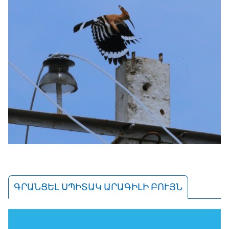
ԳՐԱՆՑԵԼ ՍՊԻՏԱԿ ԱՐԱԳԻԼԻ ԲՈՒՅՆ