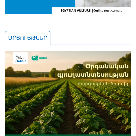
ՄՐՑՈՒՅԹՆԵՐ