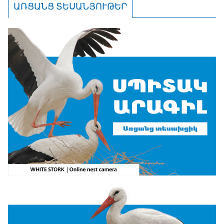
ԱՌՑԱՆՑ ՏԵՍԱՆՅՈՒԹԵՐ