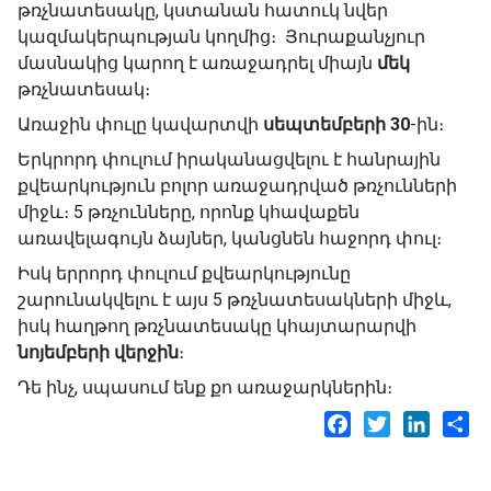
թռչնատեսակը, կստանան հատուկ նվեր
կազմակերպության կողմից։ Յուրաքանչյուր
մասնակից կարող է առաջադրել միայն
մեկ
թռչնատեսակ։
Առաջին փուլը կավարտվի
սեպտեմբերի 30
-ին։
Երկրորդ փուլում իրականացվելու է հանրային
քվեարկություն բոլոր առաջադրված թռչունների
միջև։ 5 թռչունները, որոնք կհավաքեն
առավելագույն ձայներ, կանցնեն հաջորդ փուլ։
Իսկ երրորդ փուլում քվեարկությունը
շարունակվելու է այս 5 թռչնատեսակների միջև,
իսկ հաղթող թռչնատեսակը կհայտարարվի
նոյեմբերի վերջին
։
Դե ինչ, սպասում ենք քո առաջարկներին։
Facebook
Twitter
LinkedI
Sh