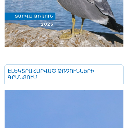
ԷԼԵԿՏՐԱՀԱՐՎԱԾ ԹՌՉՈՒՆՆԵՐԻ
ԳՐԱՆՑՈՒՄ