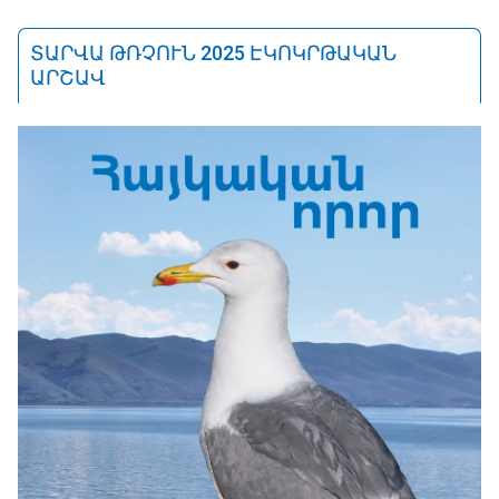
ՏԱՐՎԱ ԹՌՉՈՒՆ 2025 ԷԿՈԿՐԹԱԿԱՆ
ԱՐՇԱՎ